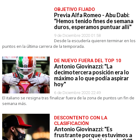
OBJETIVO FIJADO
Previa Alfa Romeo - Abu Dabi:
"Hemos tenido fines de semana
duros, esperamos puntuar allí"
9 de Diciembre 2020 01:58
Desde la escudería quieren terminar en los
puntos en la última carrera de la temporada.
DE NUEVO FUERA DEL TOP 10
Antonio Giovinazzi: "La
decimotercera posición era lo
máximo a lo que podía aspirar
hoy"
6 de Diciembre 2020 22:49
El italiano se resigna tras finalizar fuera de la zona de puntos un fin de
semana más.
DESCONTENTO CON LA
CLASIFICACIÓN
Antonio Giovinazzi: "Es
frustrante porque estuvimos a