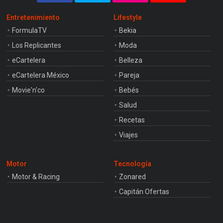
Entretenimiento
Lifestyle
FormulaTV
Bekia
Los Replicantes
Moda
eCartelera
Belleza
eCartelera México
Pareja
Movie'n'co
Bebés
Salud
Recetas
Viajes
Motor
Tecnología
Motor & Racing
Zonared
Capitán Ofertas