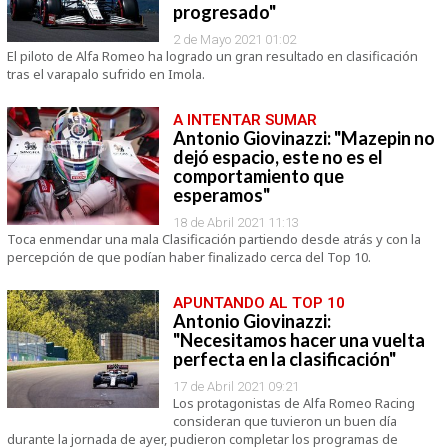
progresado"
2 de Mayo 2021 01:02
El piloto de Alfa Romeo ha logrado un gran resultado en clasificación
tras el varapalo sufrido en Imola.
A INTENTAR SUMAR
Antonio Giovinazzi: "Mazepin no
dejó espacio, este no es el
comportamiento que
esperamos"
18 de Abril 2021 11:13
Toca enmendar una mala Clasificación partiendo desde atrás y con la
percepción de que podían haber finalizado cerca del Top 10.
APUNTANDO AL TOP 10
Antonio Giovinazzi:
"Necesitamos hacer una vuelta
perfecta en la clasificación"
17 de Abril 2021 09:21
Los protagonistas de Alfa Romeo Racing
consideran que tuvieron un buen día
durante la jornada de ayer, pudieron completar los programas de