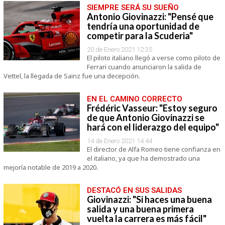
SIEMPRE SERÁ SU SUEÑO
Antonio Giovinazzi: "Pensé que
tendría una oportunidad de
competir para la Scuderia"
20 de Enero 2021 12:35
El piloto italiano llegó a verse como piloto de
Ferrari cuando anunciaron la salida de
Vettel, la llegada de Sainz fue una decepción.
EN EL CAMINO CORRECTO
Frédéric Vasseur: "Estoy seguro
de que Antonio Giovinazzi se
hará con el liderazgo del equipo"
14 de Enero 2021 14:44
El director de Alfa Romeo tiene confianza en
el italiano, ya que ha demostrado una
mejoría notable de 2019 a 2020.
DESTACÓ EN SUS SALIDAS
Giovinazzi: "Si haces una buena
salida y una buena primera
vuelta la carrera es más fácil"