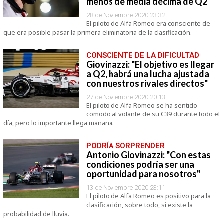
menos de media décima de Q2"
28 de Noviembre 2020 23:32
El piloto de Alfa Romeo era consciente de
que era posible pasar la primera eliminatoria de la clasificación.
CONSCIENTE DE LA DIFICULTAD
Giovinazzi: "El objetivo es llegar
a Q2, habrá una lucha ajustada
con nuestros rivales directos"
27 de Noviembre 2020 20:13
El piloto de Alfa Romeo se ha sentido
cómodo al volante de su C39 durante todo el
día, pero lo importante llega mañana.
PODRÍA SORPRENDER
Antonio Giovinazzi: "Con estas
condiciones podría ser una
oportunidad para nosotros"
13 de Noviembre 2020 23:11
El piloto de Alfa Romeo es positivo para la
clasificación, sobre todo, si existe la
probabilidad de lluvia.