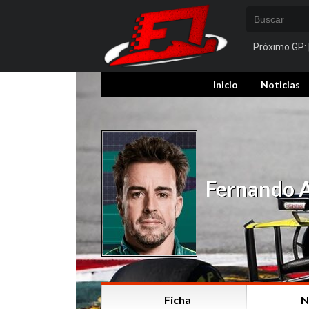
Próximo GP:
Inicio
Noticias
Fernando 
Ficha
N