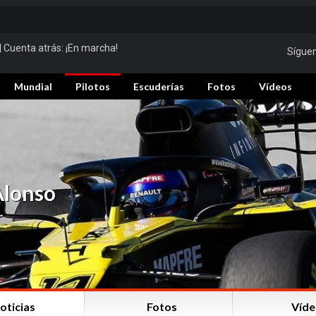
| Cuenta atrás:
¡En marcha!
Sígue
Mundial
Pilotos
Escuderías
Fotos
Vídeos
Alonso
oticias
Fotos
Víde