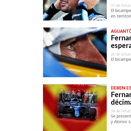
27 de Octub
El bicampe
en territo
AGUANTÓ
Ferna
espera
26 de Octub
El bicamp
DEBEN E
Fernan
décima
24 de Octub
Se present
y Alonso s