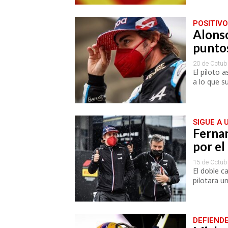
POSITIV
Alonso
punto
20 de Octub
El piloto 
a lo que s
SIGUE A 
Ferna
por el
15 de Octub
El doble c
pilotara u
DEFIENDE