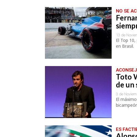
NO SE A
Ferna
siempr
13 de Novie
El Top 10,
en Brasil.
ACONSEJ
Toto W
de un 
3 de Noviem
El máximo
bicampeón
ES FACTI
Alonso