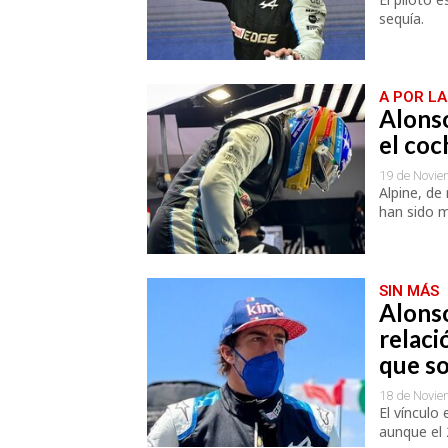
sequía.
A POR LA
Alonso
el coc
19 de Novie
Alpine, de
han sido m
SIN MÁS
Alons
relaci
que so
18 de Novie
El vínculo
aunque el 