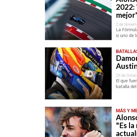
2022: 
mejor
2 de Noviem
La Fórmula
si uno de 
BATALLA
Damon
Austin
29 de Octub
El que fue
batalla de
MÁS Y M
Alonso
"Es la
actual