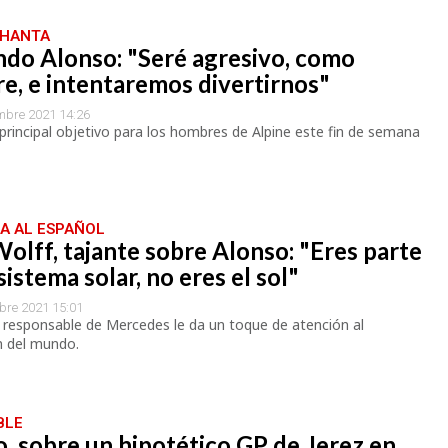
CHANTA
ndo Alonso: "Seré agresivo, como
e, e intentaremos divertirnos"
mbre 2021 14:26
 principal objetivo para los hombres de Alpine este fin de semana
A AL ESPAÑOL
olff, tajante sobre Alonso: "Eres parte
sistema solar, no eres el sol"
bre 2021 15:01
 responsable de Mercedes le da un toque de atención al
 del mundo.
BLE
, sobre un hipotético GP de Jerez en