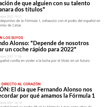
ación de que alguien con su talento
anara dos títulos"
mbre 2021 19:21
r deportivo de la Fórmula 1, exhausto con el podio del español en
emio de Catar.
EN LOS SUYOS
ndo Alonso: "Depende de nosotros
ar un coche rápido para 2022"
mbre 2021 11:56
spañol confía en vovler a la lucha por el título en un futuro
O DIRECTO AL CORAZÓN
ÓN: El día que Fernando Alonso nos
ecordar por qué amamos la Fórmula 1
mbre 2021 16:19
español logró su podio 98 en la Fórmula 1 tras siete años de