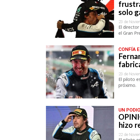
frustr
solo g
23 de Novie
El directo
el Gran Pr
CONFÍA 
Ferna
fabric
23 de Novie
El piloto e
próximo.
UN PODI
OPINI
hizo r
22 de Novie
El piloto 