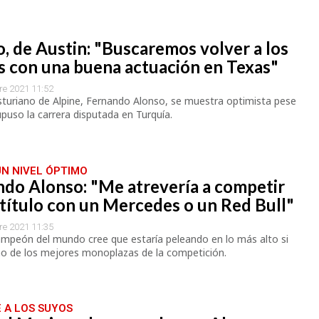
O
, de Austin: "Buscaremos volver a los
s con una buena actuación en Texas"
re 2021 11:52
asturiano de Alpine, Fernando Alonso, se muestra optimista pese
upuso la carrera disputada en Turquía.
UN NIVEL ÓPTIMO
ndo Alonso: "Me atrevería a competir
 título con un Mercedes o un Red Bull"
re 2021 11:35
ampeón del mundo cree que estaría peleando en lo más alto si
no de los mejores monoplazas de la competición.
 A LOS SUYOS