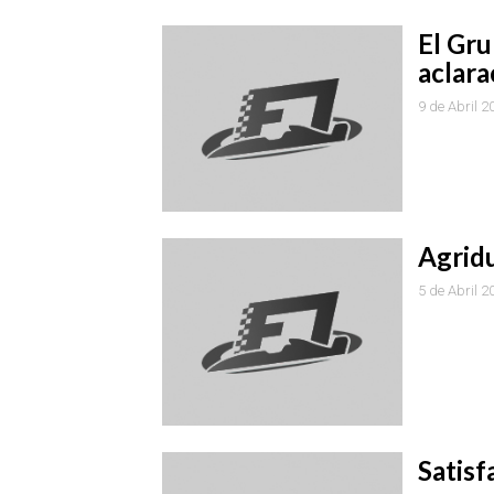
El Gru
aclara
9 de Abril 2
Agridu
5 de Abril 2
Satisf