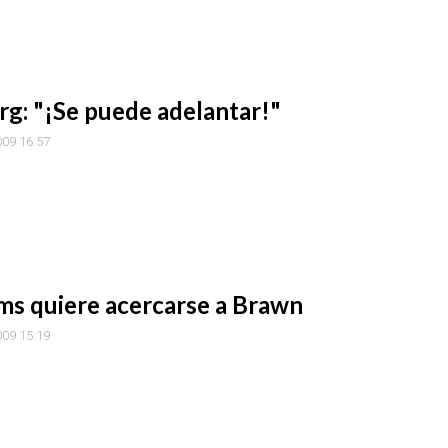
g: "¡Se puede adelantar!"
009 16:57
ms quiere acercarse a Brawn
009 15:19