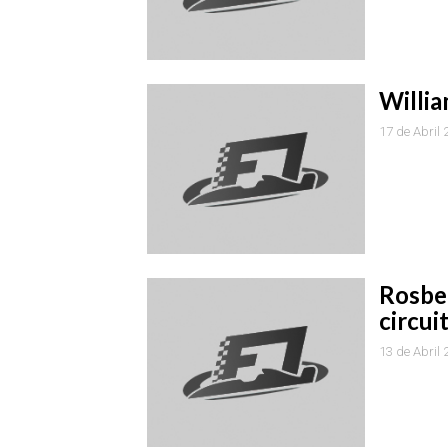
Willi
17 de Abril
Rosber
circui
13 de Abril