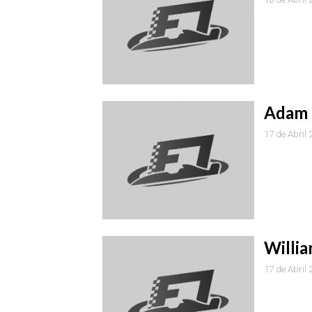
Adam P
17 de Abril
Willia
17 de Abril