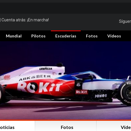
| Cuenta atrás:
¡En marcha!
Sígue
Mundial
Pilotos
Escuderías
Fotos
Vídeos
oticias
Fotos
Víde