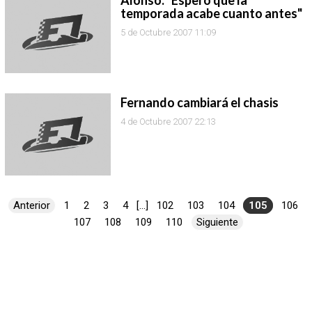
Alonso: "Espero que la
temporada acabe cuanto antes"
5 de Octubre 2007 11:09
Fernando cambiará el chasis
4 de Octubre 2007 22:13
Anterior
1
2
3
4
[...]
102
103
104
105
106
107
108
109
110
Siguiente