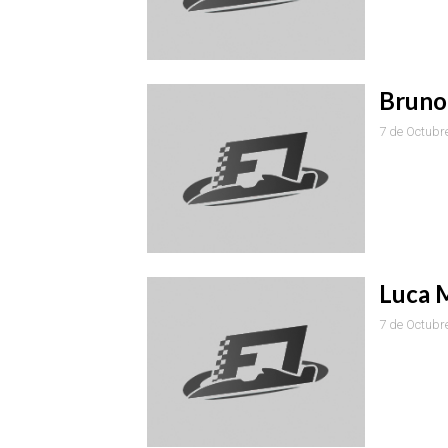
Bruno
7 de Octubr
Luca M
7 de Octubr