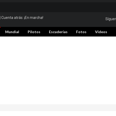
| Cuenta atrás:
¡En marcha!
Sígue
Mundial
Pilotos
Escuderías
Fotos
Vídeos