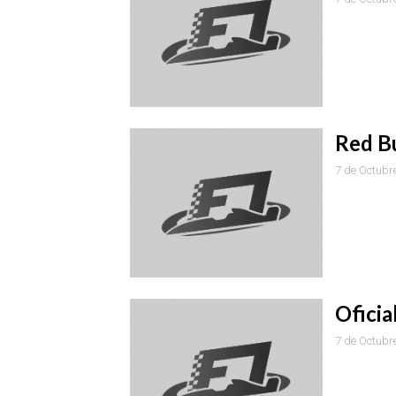
Red Bu
7 de Octubr
Oficia
7 de Octubr