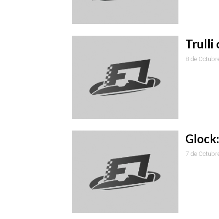
Trulli
8 de Octubr
Glock:
7 de Octubr