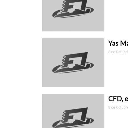
Yas Ma
8 de Octubr
CFD, e
8 de Octubr