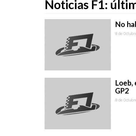
Noticias F1: últ
No ha
8 de Octubr
Loeb, 
GP2
8 de Octubr