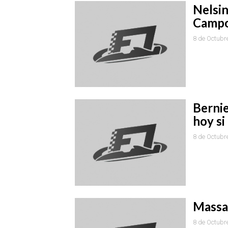
Nelsin
Campo
8 de Octubr
Bernie
hoy si
8 de Octubr
Massa 
8 de Octubr