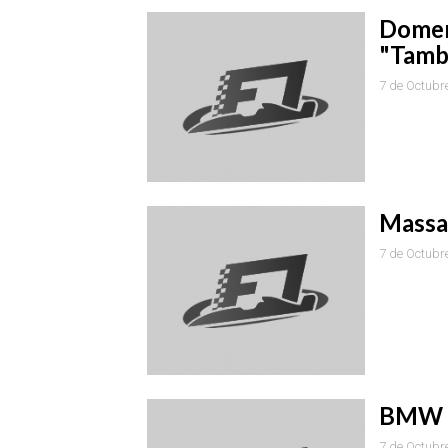
Domeni
"Tambi
7 de Octubr
Massa 
7 de Octubr
BMW a
7 de Octubr