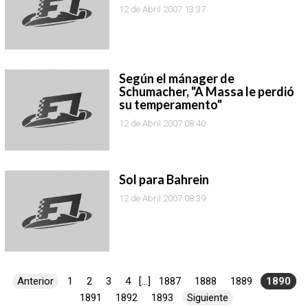
12 de Abril 2007 13:37
Según el mánager de
Schumacher, "A Massa le perdió
su temperamento"
12 de Abril 2007 08:40
Sol para Bahrein
12 de Abril 2007 08:39
Anterior
1
2
3
4
[...]
1887
1888
1889
1890
1891
1892
1893
Siguiente