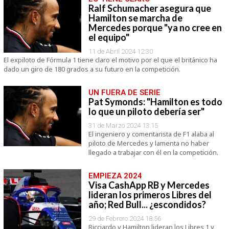
Ralf Schumacher asegura que
Hamilton se marcha de
Mercedes porque "ya no cree en
el equipo"
11 de Abril 2024 12:30
El expiloto de Fórmula 1 tiene claro el motivo por el que el británico ha
dado un giro de 180 grados a su futuro en la competición.
UN FUERA DE SERIE
Pat Symonds: "Hamilton es todo
lo que un piloto debería ser"
31 de Marzo 2024 13:15
El ingeniero y comentarista de F1 alaba al
piloto de Mercedes y lamenta no haber
llegado a trabajar con él en la competición.
EMPIEZA 2024
Visa CashApp RB y Mercedes
lideran los primeros Libres del
año; Red Bull... ¿escondidos?
29 de Febrero 2024 18:56
Ricciardo y Hamilton lideran los Libres 1 y