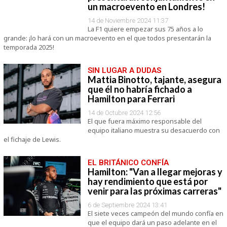
un macroevento en Londres!
14 de Noviembre 2024 11:37
La F1 quiere empezar sus 75 años a lo
grande: ¡lo hará con un macroevento en el que todos presentarán la
temporada 2025!
SIN LUGAR A DUDAS
Mattia Binotto, tajante, asegura
que él no habría fichado a
Hamilton para Ferrari
14 de Octubre 2024 12:56
El que fuera máximo responsable del
equipo italiano muestra su desacuerdo con
el fichaje de Lewis.
EL BRITÁNICO CONFÍA
Hamilton: "Van a llegar mejoras y
hay rendimiento que está por
venir para las próximas carreras"
6 de Septiembre 2024 13:41
El siete veces campeón del mundo confía en
que el equipo dará un paso adelante en el