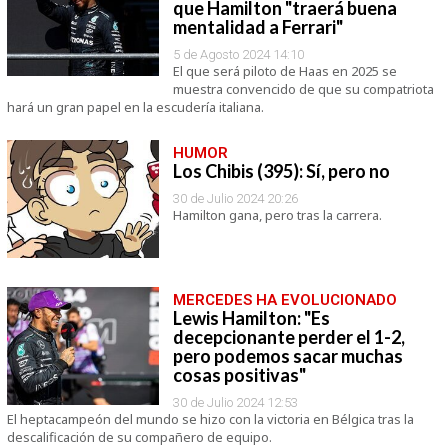
que Hamilton "traerá buena
mentalidad a Ferrari"
5 de Agosto 2024 14:10
El que será piloto de Haas en 2025 se
muestra convencido de que su compatriota
hará un gran papel en la escudería italiana.
HUMOR
Los Chibis (395): Sí, pero no
30 de Julio 2024 20:26
Hamilton gana, pero tras la carrera.
MERCEDES HA EVOLUCIONADO
Lewis Hamilton: "Es
decepcionante perder el 1-2,
pero podemos sacar muchas
cosas positivas"
30 de Julio 2024 12:53
El heptacampeón del mundo se hizo con la victoria en Bélgica tras la
descalificación de su compañero de equipo.