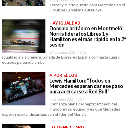
25 de Junio 2024 13:18
Tercer y cuarto puesto para Mercedes en el
Circuit de Barcelona-Catalunya.
HAY IGUALDAD
Dominio británico en Montmeló:
Norris lidera los Libres 1 y
Hamilton es el más rápido en la 2ª
sesión
21 de Junio 2024 19:22
Igualdad en la primera jornada de Libres en España con hasta cuatro
equipos peleando arriba.
A POR ELLOS
Lewis Hamilton: "Todos en
Mercedes esperan dar ese paso
para acercarse a Red Bull"
7 de Junio 2024 12:37
Confianza plena del heptacampeón del
mundo en su equipo, y es que Mercedes
espera recortar distancias con el líder del Mundial.
LO TIENE CLARO