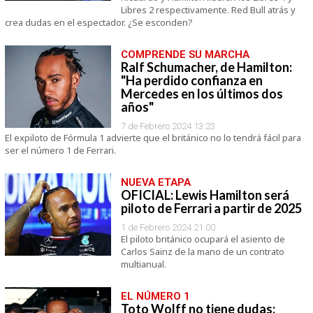
Libres 2 respectivamente. Red Bull atrás y
crea dudas en el espectador. ¿Se esconden?
COMPRENDE SU MARCHA
Ralf Schumacher, de Hamilton:
"Ha perdido confianza en
Mercedes en los últimos dos
años"
7 de Febrero 2024 13:23
El expiloto de Fórmula 1 advierte que el británico no lo tendrá fácil para
ser el número 1 de Ferrari.
NUEVA ETAPA
OFICIAL: Lewis Hamilton será
piloto de Ferrari a partir de 2025
1 de Febrero 2024 21:00
El piloto británico ocupará el asiento de
Carlos Sainz de la mano de un contrato
multianual.
EL NÚMERO 1
Toto Wolff no tiene dudas: