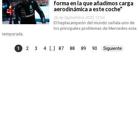
forma en la que añadimos carga
aerodinámica a este coche"
26 de Septiembre 2023 12:34
El heptacampeón del mundo señala uno de
los principales problemas de Mercedes esta
temporada.
1
2
3
4
[...]
87
88
89
90
Siguiente