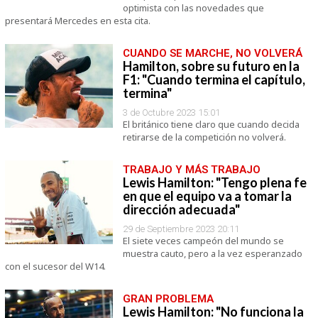
optimista con las novedades que
presentará Mercedes en esta cita.
CUANDO SE MARCHE, NO VOLVERÁ
Hamilton, sobre su futuro en la
F1: "Cuando termina el capítulo,
termina"
3 de Octubre 2023 15:01
El británico tiene claro que cuando decida
retirarse de la competición no volverá.
TRABAJO Y MÁS TRABAJO
Lewis Hamilton: "Tengo plena fe
en que el equipo va a tomar la
dirección adecuada"
29 de Septiembre 2023 20:11
El siete veces campeón del mundo se
muestra cauto, pero a la vez esperanzado
con el sucesor del W14.
GRAN PROBLEMA
Lewis Hamilton: "No funciona la