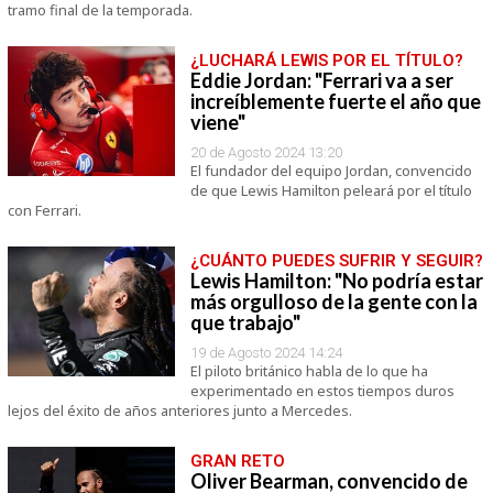
tramo final de la temporada.
¿LUCHARÁ LEWIS POR EL TÍTULO?
Eddie Jordan: "Ferrari va a ser
increíblemente fuerte el año que
viene"
20 de Agosto 2024 13:20
El fundador del equipo Jordan, convencido
de que Lewis Hamilton peleará por el título
con Ferrari.
¿CUÁNTO PUEDES SUFRIR Y SEGUIR?
Lewis Hamilton: "No podría estar
más orgulloso de la gente con la
que trabajo"
19 de Agosto 2024 14:24
El piloto británico habla de lo que ha
experimentado en estos tiempos duros
lejos del éxito de años anteriores junto a Mercedes.
GRAN RETO
Oliver Bearman, convencido de