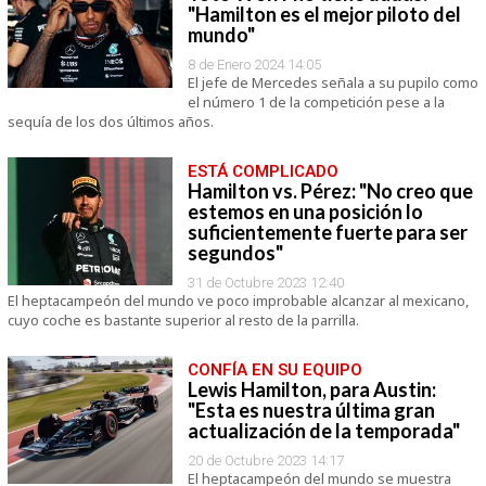
"Hamilton es el mejor piloto del
mundo"
8 de Enero 2024 14:05
El jefe de Mercedes señala a su pupilo como
el número 1 de la competición pese a la
sequía de los dos últimos años.
ESTÁ COMPLICADO
Hamilton vs. Pérez: "No creo que
estemos en una posición lo
suficientemente fuerte para ser
segundos"
31 de Octubre 2023 12:40
El heptacampeón del mundo ve poco improbable alcanzar al mexicano,
cuyo coche es bastante superior al resto de la parrilla.
CONFÍA EN SU EQUIPO
Lewis Hamilton, para Austin:
"Esta es nuestra última gran
actualización de la temporada"
20 de Octubre 2023 14:17
El heptacampeón del mundo se muestra