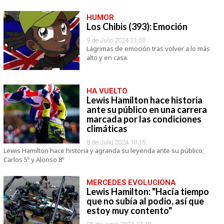
HUMOR
Los Chibis (393): Emoción
9 de Julio 2024 21:50
Lágrimas de emoción tras volver a lo más
alto y en casa.
HA VUELTO
Lewis Hamilton hace historia
ante su público en una carrera
marcada por las condiciones
climáticas
8 de Julio 2024 10:15
Lewis Hamilton hace historia y agranda su leyenda ante su público;
Carlos 5º y Alonso 8º
MERCEDES EVOLUCIONA
Lewis Hamilton: "Hacía tiempo
que no subía al podio, así que
estoy muy contento"