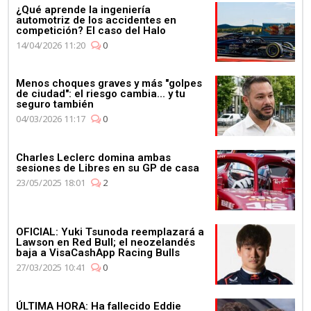
¿Qué aprende la ingeniería
automotriz de los accidentes en
competición? El caso del Halo
14/04/2026 11:20
0
Menos choques graves y más "golpes
de ciudad": el riesgo cambia... y tu
seguro también
04/03/2026 11:17
0
Charles Leclerc domina ambas
sesiones de Libres en su GP de casa
23/05/2025 18:01
2
OFICIAL: Yuki Tsunoda reemplazará a
Lawson en Red Bull; el neozelandés
baja a VisaCashApp Racing Bulls
27/03/2025 10:41
0
ÚLTIMA HORA: Ha fallecido Eddie