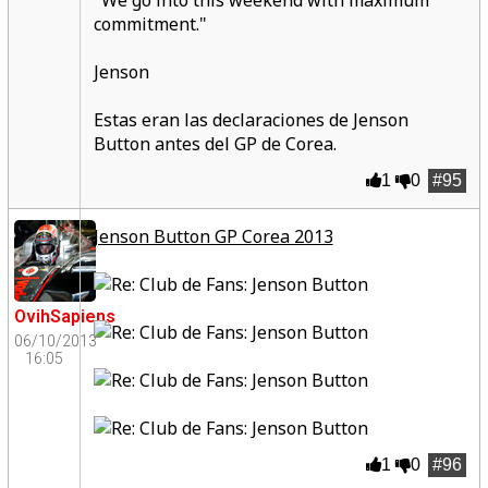
"We go into this weekend with maximum
commitment."
Jenson
Estas eran las declaraciones de Jenson
Button antes del GP de Corea.
1
0
#95
Jenson Button GP Corea 2013
OvihSapiens
06/10/2013
16:05
1
0
#96