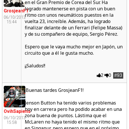
en el Gran Premio de Corea del Sur. Ha
logrado mantenerse en pista con un buen
GrosjeanF1
ritmo con unos neumáticos puestos en la
06/10/2013
vuelta 23, increíble. Además, ha logrado
15:44
finalizar delante de un Ferrari (Felipe Massa)
y de su compañero de equipo, Sergio Pérez.
Espero que le vaya mucho mejor en Japón, un
circuito que a él le gusta mucho.
¡¡Saludos!!
2
0
#93
¡Buenas tardes GrosjeanF1!
Jenson Button ha tenido varios problemas
hoy en carrera pero ha podido acabar en una
OvihSapiens
zona buena de puntos. Lástima que el
06/10/2013
McLaren no haya tenido el mismo ritmo que
15:58
en Singapur, pero espero que en el próximo