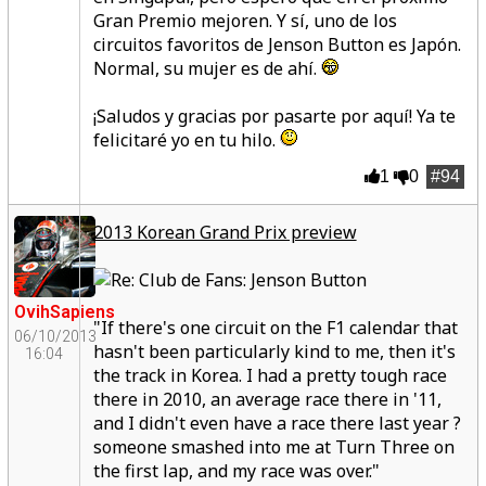
Gran Premio mejoren. Y sí, uno de los
circuitos favoritos de Jenson Button es Japón.
Normal, su mujer es de ahí.
¡Saludos y gracias por pasarte por aquí! Ya te
felicitaré yo en tu hilo.
1
0
#94
2013 Korean Grand Prix preview
OvihSapiens
"If there's one circuit on the F1 calendar that
06/10/2013
hasn't been particularly kind to me, then it's
16:04
the track in Korea. I had a pretty tough race
there in 2010, an average race there in '11,
and I didn't even have a race there last year ?
someone smashed into me at Turn Three on
the first lap, and my race was over."