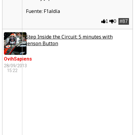
Fuente: F1aldía
1
0
#87
Step Inside the Circuit: 5 minutes with
Jenson Button
OvihSapiens
28/09/2013
15:22