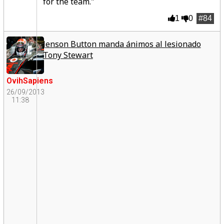
for the team."
1
0
#84
Jenson Button manda ánimos al lesionado
Tony Stewart
OvihSapiens
26/09/2013
11:38