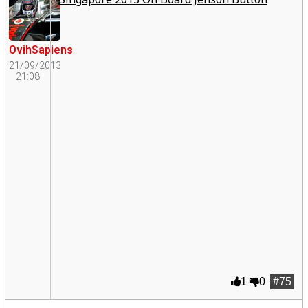
OvihSapiens
21/09/2013
21:08
1
0
#75