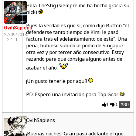
Hola TheStig (siempre me ha hecho gracia su
nick)
Pues la verdad es que sí, como dijo Button "el
OvihSapiens
defenderse tanto tiempo de Kimi le pasó
22/09/2013
factura tras el adelantamiento de este". Una
22:11
pena, hubiese subido al podio de Singapur
otra vez y por tercer año consecutivo. Estoy
rezando para que consiga alguno antes de
acabar el año.
¡Un gusto tenerle por aquí!
PD: Espero una invitación para Top Gear.
1
0
#80
OvihSapiens
¡Buenas noches! Gran paso adelante el que