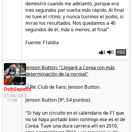
demostró cuando me adelantó, porque era
tres segundos por vuelta más rápido. Al final
no tuve el ritmo, y nunca tuvimos el podio, si
miras los resultados. Nos quedamos a 40
segundos de él, más o menos, al final".
Fuente: F1aldía
1
0
#86
Jenson Button: "Llegaré a Corea con más
determinación de la normal"
OvihSapiens
27/09/2013
Jenson Button (9º, 54 puntos):
17:09
"Si hay un circuito en el calendario de F1 que
no se haya portado bien conmigo ese es el de
Corea. Tuve una dura carrera allí en 2010,