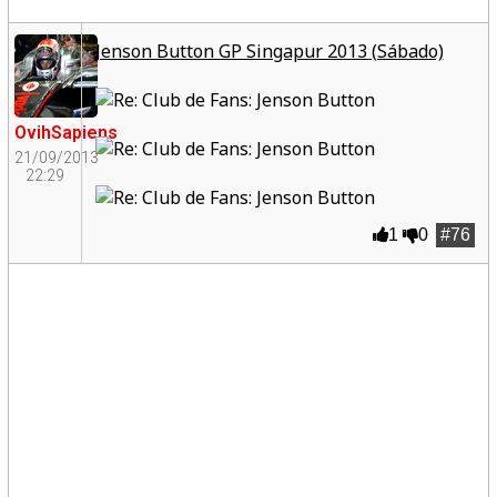
Jenson Button GP Singapur 2013 (Sábado)
OvihSapiens
21/09/2013
22:29
1
0
#76