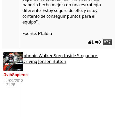
haberlo hecho mejor con una estrategia
diferente. Estoy seguro de ello, y estoy
contento de conseguir puntos para el
equipo".
Fuente: F1aldía
1
0
#77
Johnnie Walker Step Inside Singapore:
Driving Jenson Button
OvihSapiens
22/09/2013
21:25