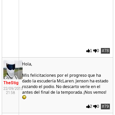
1
0
#78
Hola,
Mis felicitaciones por el progreso que ha
dado la escudería McLaren. Jenson ha estado
TheStig
rozando el podio. No descarto verle en el
22/09/2013
antes del final de la temporada. ¡Nos vemos!
21:58
2
0
#79