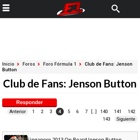
Inicio
Foros
Foro Fórmula 1
Club de Fans: Jenson
Button
Club de Fans: Jenson Button
Responder
Anterior
1
2
3
4
5
6
7
[...]
140
141
142
143
Siguiente
Singapore 2013 On Board Jenson Button