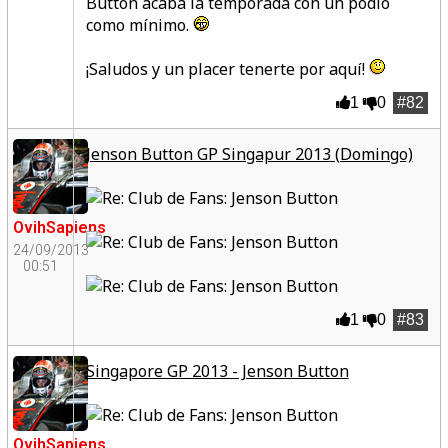
Button acaba la temporada con un podio
como mínimo.
¡Saludos y un placer tenerte por aquí!
1
0
#82
Jenson Button GP Singapur 2013 (Domingo)
OvihSapiens
24/09/2013
00:51
1
0
#83
Singapore GP 2013 - Jenson Button
OvihSapiens