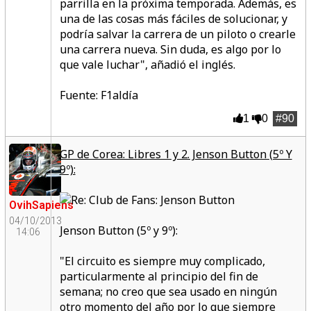
parrilla en la próxima temporada. Además, es
una de las cosas más fáciles de solucionar, y
podría salvar la carrera de un piloto o crearle
una carrera nueva. Sin duda, es algo por lo
que vale luchar",
añadió el inglés.
Fuente: F1aldía
1
0
#90
GP de Corea: Libres 1 y 2. Jenson Button (5º Y
9º):
OvihSapiens
04/10/2013
Jenson Button (5º y 9º):
14:06
"El circuito es siempre muy complicado,
particularmente al principio del fin de
semana; no creo que sea usado en ningún
otro momento del año por lo que siempre