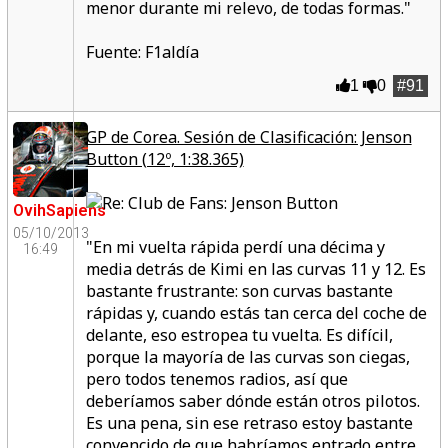
menor durante mi relevo, de todas formas."
Fuente: F1aldía
1
0
#91
GP de Corea. Sesión de Clasificación: Jenson
Button (12º, 1:38.365)
OvihSapiens
05/10/2013
"En mi vuelta rápida
perdí una décima y
16:49
media detrás de Kimi
en las curvas 11 y 12. Es
bastante frustrante: son curvas bastante
rápidas y, cuando estás tan cerca del coche de
delante, eso estropea tu vuelta. Es difícil,
porque la mayoría de las curvas son ciegas,
pero todos tenemos radios, así que
deberíamos saber dónde están otros pilotos.
Es una pena, sin ese retraso estoy bastante
convencido de que
habríamos entrado entre