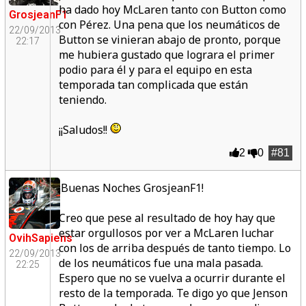
ha dado hoy McLaren tanto con Button como
GrosjeanF1
con Pérez. Una pena que los neumáticos de
22/09/2013
Button se vinieran abajo de pronto, porque
22:17
me hubiera gustado que lograra el primer
podio para él y para el equipo en esta
temporada tan complicada que están
teniendo.
¡¡Saludos!!
2
0
#81
¡Buenas Noches GrosjeanF1!
Creo que pese al resultado de hoy hay que
estar orgullosos por ver a McLaren luchar
OvihSapiens
con los de arriba después de tanto tiempo. Lo
22/09/2013
de los neumáticos fue una mala pasada.
22:25
Espero que no se vuelva a ocurrir durante el
resto de la temporada. Te digo yo que Jenson