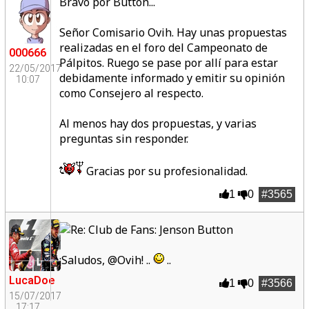
Bravo por Button...
Señor Comisario Ovih. Hay unas propuestas
realizadas en el foro del Campeonato de
000666
Pálpitos. Ruego se pase por allí para estar
22/05/2017
debidamente informado y emitir su opinión
10:07
como Consejero al respecto.
Al menos hay dos propuestas, y varias
preguntas sin responder.
Gracias por su profesionalidad.
1
0
#3565
¡Saludos, @Ovih! ..
..
LucaDoe
1
0
#3566
15/07/2017
17:17