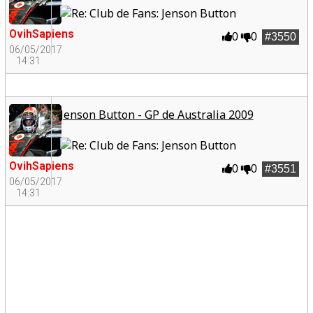
OvihSapiens
0
0
#3550
06/05/2017
14:31
Jenson Button - GP de Australia 2009
OvihSapiens
0
0
#3551
06/05/2017
14:31