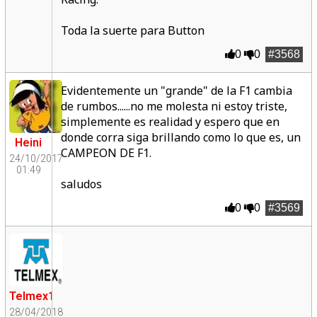
Toda la suerte para Button
0
0
#3568
Evidentemente un "grande" de la F1 cambia
de rumbos......no me molesta ni estoy triste,
simplemente es realidad y espero que en
donde corra siga brillando como lo que es, un
Heini
CAMPEON DE F1.
24/10/2017
01:49
saludos
0
0
#3569
Telmex1
28/04/2018