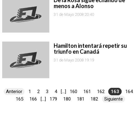
De la Rosa sigue echando de
menos a Alonso
31 de Mayo 2008 20:40
Hamilton intentará repetir su
triunfo en Canadá
31 de Mayo 2008 19:19
Anterior
1
2
3
4
[...]
160
161
162
163
164
165
166
[...]
179
180
181
182
Siguiente