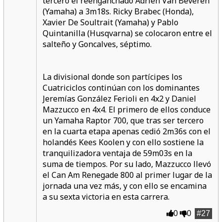
tercero el reenganchado Adrien Van Beveren
(Yamaha) a 3m18s. Ricky Brabec (Honda),
Xavier De Soultrait (Yamaha) y Pablo
Quintanilla (Husqvarna) se colocaron entre el
salteño y Goncalves, séptimo.
La divisional donde son partícipes los
Cuatriciclos continúan con los dominantes
Jeremías González Ferioli en 4x2 y Daniel
Mazzucco en 4x4. El primero de ellos conduce
un Yamaha Raptor 700, que tras ser tercero
en la cuarta etapa apenas cedió 2m36s con el
holandés Kees Koolen y con ello sostiene la
tranquilizadora ventaja de 59m03s en la
suma de tiempos. Por su lado, Mazzucco llevó
el Can Am Renegade 800 al primer lugar de la
jornada una vez más, y con ello se encamina
a su sexta victoria en esta carrera.
0
0
#27