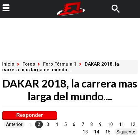
Inicio
Foros
Foro Fórmula 1
DAKAR 2018, la
carrera mas larga del mundo....
DAKAR 2018, la carrera mas
larga del mundo....
Responder
Anterior
1
2
3
4
5
6
7
8
9
10
11
12
13
14
15
Siguiente