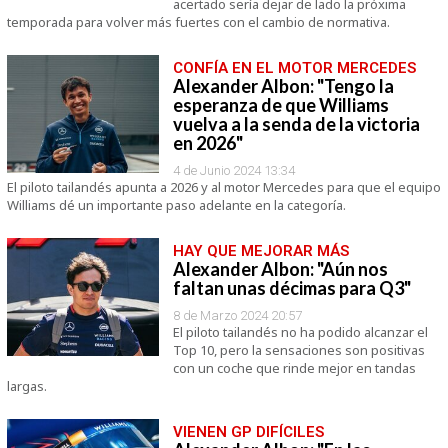
acertado sería dejar de lado la próxima
temporada para volver más fuertes con el cambio de normativa.
CONFÍA EN EL MOTOR MERCEDES
Alexander Albon: "Tengo la
esperanza de que Williams
vuelva a la senda de la victoria
en 2026"
4 de Junio 2024 13:34
El piloto tailandés apunta a 2026 y al motor Mercedes para que el equipo
Williams dé un importante paso adelante en la categoría.
HAY QUE MEJORAR MÁS
Alexander Albon: "Aún nos
faltan unas décimas para Q3"
8 de Marzo 2024 20:57
El piloto tailandés no ha podido alcanzar el
Top 10, pero la sensaciones son positivas
con un coche que rinde mejor en tandas
largas.
VIENEN GP DIFÍCILES