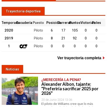
Trayectoria deportiva
Temporada
Escudería
Puesto
Posición
Carreras
Puntos
Victorias
Poles
2020
Piloto
6
17
105
0
0
2019
Piloto
8
21
92
0
0
1
Piloto
0
0
0
0
0
Ver trayectoria completa
Noticias
¿MERECERÍA LA PENA?
Alexander Albon, tajante:
"Preferiría sacrificar 2025 por
2026"
20 de Junio 2024 13:06
El piloto de Williams cree que lo más