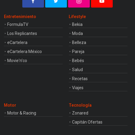
Entretenimiento
Lifestyle
FormulaTV
Bekia
Los Replicantes
Moda
eCartelera
Belleza
eCartelera México
Pareja
Movie'n'co
Bebés
Salud
Recetas
Viajes
Motor
Tecnología
Motor & Racing
Zonared
Capitán Ofertas