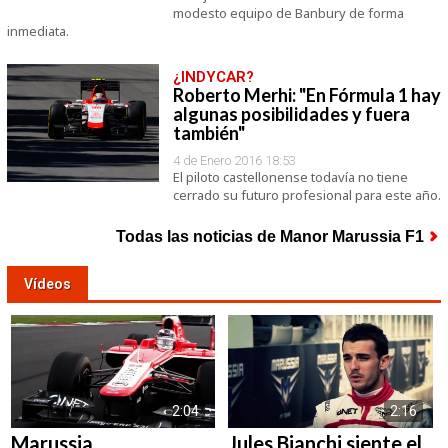
modesto equipo de Banbury de forma
inmediata.
¿INDYCAR?
Roberto Merhi: "En Fórmula 1 hay
algunas posibilidades y fuera
también"
4 de Enero 2016 18:53
El piloto castellonense todavía no tiene
cerrado su futuro profesional para este año.
Todas las noticias de Manor Marussia F1
Vídeos
2:04
2:16
Marussia,
Jules Bianchi siente el