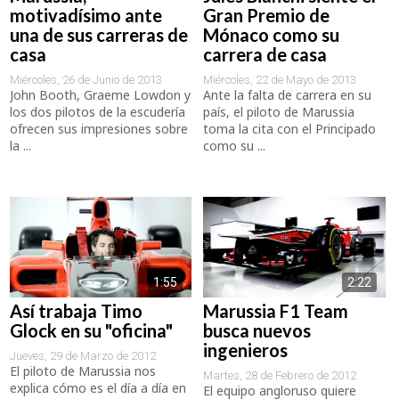
motivadísimo ante
Gran Premio de
una de sus carreras de
Mónaco como su
casa
carrera de casa
Miércoles, 26 de Junio de 2013
Miércoles, 22 de Mayo de 2013
John Booth, Graeme Lowdon y
Ante la falta de carrera en su
los dos pilotos de la escudería
país, el piloto de Marussia
ofrecen sus impresiones sobre
toma la cita con el Principado
la ...
como su ...
1:55
2:22
Así trabaja Timo
Marussia F1 Team
Glock en su "oficina"
busca nuevos
ingenieros
Jueves, 29 de Marzo de 2012
El piloto de Marussia nos
Martes, 28 de Febrero de 2012
explica cómo es el día a día en
El equipo angloruso quiere