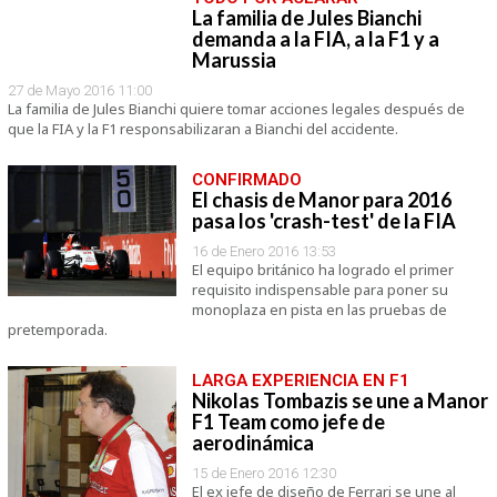
La familia de Jules Bianchi
demanda a la FIA, a la F1 y a
Marussia
27 de Mayo 2016 11:00
La familia de Jules Bianchi quiere tomar acciones legales después de
que la FIA y la F1 responsabilizaran a Bianchi del accidente.
CONFIRMADO
El chasis de Manor para 2016
pasa los 'crash-test' de la FIA
16 de Enero 2016 13:53
El equipo británico ha logrado el primer
requisito indispensable para poner su
monoplaza en pista en las pruebas de
pretemporada.
LARGA EXPERIENCIA EN F1
Nikolas Tombazis se une a Manor
F1 Team como jefe de
aerodinámica
15 de Enero 2016 12:30
El ex jefe de diseño de Ferrari se une al