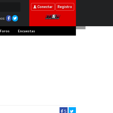
rash-test' de la
Conectar
Registro
nos:
Foros
Encuestas
5