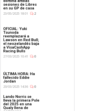
domina ambas
sesiones de Libres
en su GP de casa
23/05/2025 18:01
2
OFICIAL: Yuki
Tsunoda
reemplazará a
Lawson en Red Bull;
el neozelandés baja
a VisaCashApp
Racing Bulls
27/03/2025 10:41
0
ÚLTIMA HORA: Ha
fallecido Eddie
Jordan
20/03/2025 14:36
0
Lando Norris se
lleva la primera Pole
del 2025 en una
Qualy llena de