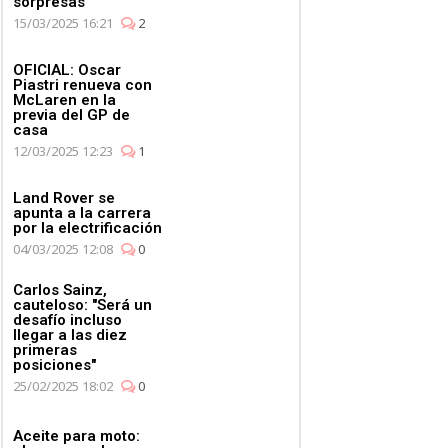
sorpresas
15/03/2025 16:21
2
OFICIAL: Oscar
Piastri renueva con
McLaren en la
previa del GP de
casa
12/03/2025 12:23
1
Land Rover se
apunta a la carrera
por la electrificación
04/03/2025 12:08
0
Carlos Sainz,
cauteloso: "Será un
desafío incluso
llegar a las diez
primeras
posiciones"
25/02/2025 18:02
0
Aceite para moto: