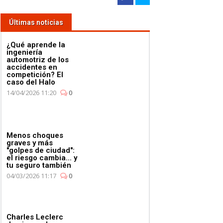
Últimas noticias
¿Qué aprende la
ingeniería
automotriz de los
accidentes en
competición? El
caso del Halo
14/04/2026 11:20
0
Menos choques
graves y más
"golpes de ciudad":
el riesgo cambia... y
tu seguro también
04/03/2026 11:17
0
Charles Leclerc