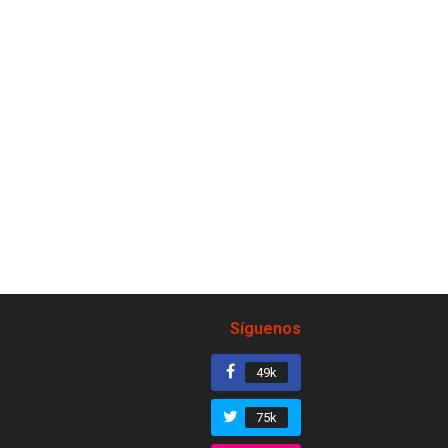
Síguenos
49k
75k