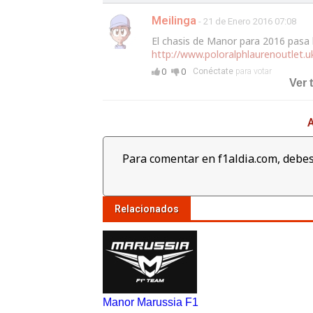
Meilinga
- 21 de Enero 2016 07:08
El chasis de Manor para 2016 pasa lo
http://www.poloralphlaurenoutlet.
0
0
Conéctate
para votar
Ver 
A
Para comentar en f1aldia.com, debes
Relacionados
Manor Marussia F1