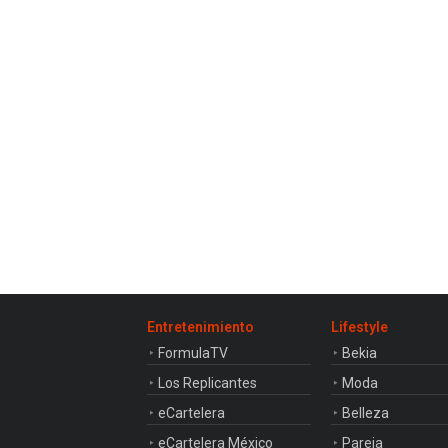
Entretenimiento
Lifestyle
FormulaTV
Bekia
Los Replicantes
Moda
eCartelera
Belleza
eCartelera México
Pareja