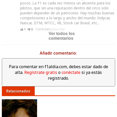
pocos. La F1 es cada vez menos un aliciente para los
pilotos, que sin una reputación dentro del circo solo
pueden depender de un patrocinio. Hay muchas buenas
competiciones a lo largo y ancho del mundo: Indycar,
Nascar, DTM, WTCC, V8, Stock car Brasil, etc...
1
0
Conéctate
para votar
Ver todos los
comentarios
Añadir comentario:
Para comentar en f1aldia.com, debes estar dado de
alta.
Regístrate gratis
o
conéctate
si ya estás
registrado.
Relacionados