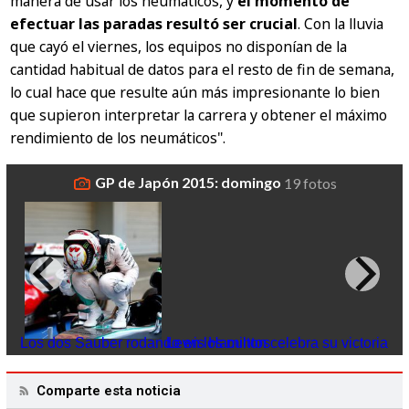
manera de usar los neumáticos, y
el momento de
efectuar las paradas resultó ser crucial
. Con la lluvia
que cayó el viernes, los equipos no disponían de la
cantidad habitual de datos para el resto de fin de semana,
lo cual hace que resulte aún más impresionante lo bien
que supieron interpretar la carrera y obtener el máximo
rendimiento de los neumáticos"
.
GP de Japón 2015: domingo
19 fotos
Los dos Sauber rodando en los puntos
Lewis Hamilton celebra su victoria
en Japón
Ch
de
Comparte esta noticia
Ha