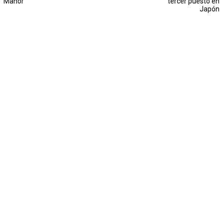
Manor
tercer puesto en
Japón