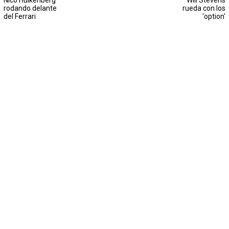
Nico Hulkenberg
Will Stevens
rodando delante
rueda con los
del Ferrari
'option'