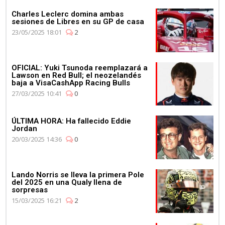
consecutiva
Charles Leclerc domina ambas
sesiones de Libres en su GP de casa
23/05/2025 18:01
2
OFICIAL: Yuki Tsunoda reemplazará a
Lawson en Red Bull; el neozelandés
03:11
baja a VisaCashApp Racing Bulls
Max Verstappen se pone al
27/03/2025 10:41
0
volante del Aston Martin
Vantage
ÚLTIMA HORA: Ha fallecido Eddie
Jordan
20/03/2025 14:36
0
Lando Norris se lleva la primera Pole
del 2025 en una Qualy llena de
sorpresas
15/03/2025 16:21
2