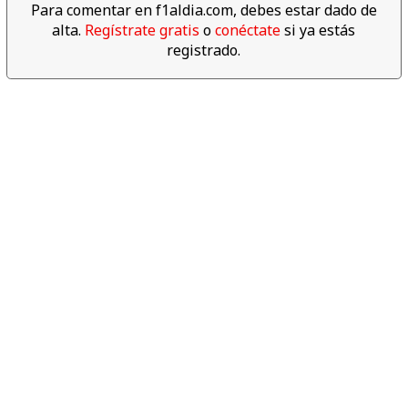
Descubre los datos
Para comentar en f1aldia.com, debes estar dado de
espectaculares del año 2017
alta.
Regístrate gratis
o
conéctate
si ya estás
de F1
registrado.
06:04
Revive las mejores cámaras
'on board' del Gran Premio de
Abu dabi 2017
04:00
Lewis Hamilton se da un baño
de masas para celebrar su 4º