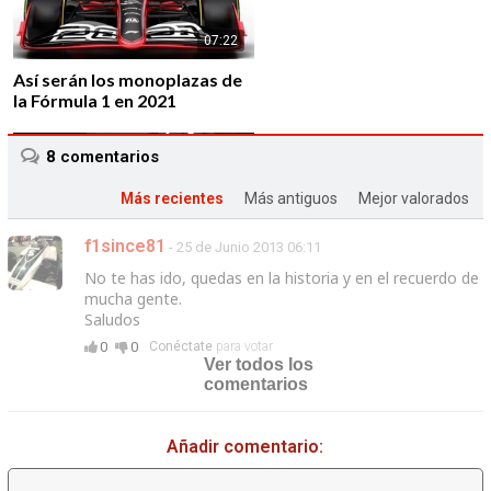
07:22
Así serán los monoplazas de
la Fórmula 1 en 2021
8
comentarios
Más recientes
Más antiguos
Mejor valorados
f1since81
- 25 de Junio 2013 06:11
01:43
No te has ido, quedas en la historia y en el recuerdo de
Alfa Romeo vuelve a la F1 de
mucha gente.
la mano de Sauber F1 Team
Saludos
0
0
Conéctate
para votar
Ver todos los
comentarios
Añadir comentario:
02:39