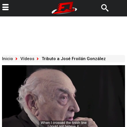
Inicio
Vídeos
Tributo a José Froilán González
Loaded
:
100.00%
/
Unmute