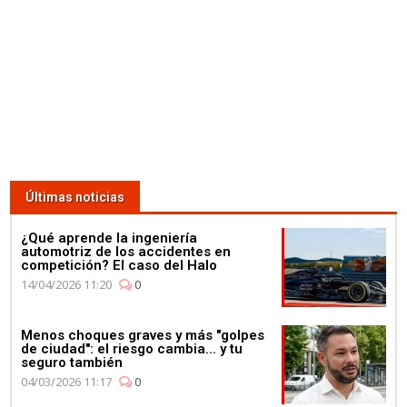
Campeonato en la fábrica de
Petronas
03:59
¿Qué corre más: un guepardo
o un Fórmula E? Jéan-Eric
Últimas noticias
Vergné nos saca de dudas
¿Qué aprende la ingeniería
automotriz de los accidentes en
competición? El caso del Halo
14/04/2026 11:20
0
Menos choques graves y más "golpes
01:11
de ciudad": el riesgo cambia... y tu
seguro también
Mercedes celebra su 4º
04/03/2026 11:17
0
Campeonato de
Constructores de manera