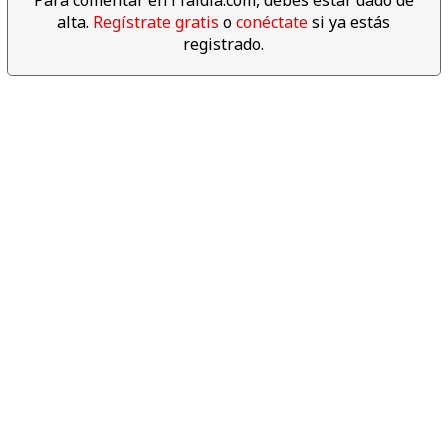
Para comentar en f1aldia.com, debes estar dado de
alta.
Regístrate gratis
o
conéctate
si ya estás
Descubre los datos
registrado.
espectaculares del año 2017
de F1
06:04
Revive las mejores cámaras
'on board' del Gran Premio de
Abu dabi 2017
04:00
Lewis Hamilton se da un baño