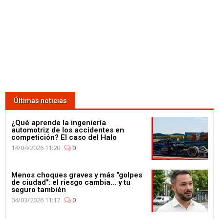
de masas para celebrar su 4º
Campeonato en la fábrica de
Petronas
03:59
Últimas noticias
¿Qué corre más: un guepardo
o un Fórmula E? Jéan-Eric
¿Qué aprende la ingeniería
Vergné nos saca de dudas
automotriz de los accidentes en
competición? El caso del Halo
14/04/2026 11:20
0
Menos choques graves y más "golpes
de ciudad": el riesgo cambia... y tu
seguro también
01:11
04/03/2026 11:17
0
Mercedes celebra su 4º