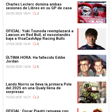
Campeonato de
Charles Leclerc domina ambas
Constructores de manera
sesiones de Libres en su GP de casa
consecutiva
23/05/2025 18:01
2
OFICIAL: Yuki Tsunoda reemplazará a
Lawson en Red Bull; el neozelandés
baja a VisaCashApp Racing Bulls
27/03/2025 10:41
0
03:11
Max Verstappen se pone al
ÚLTIMA HORA: Ha fallecido Eddie
volante del Aston Martin
Jordan
Vantage
20/03/2025 14:36
0
Lando Norris se lleva la primera Pole
del 2025 en una Qualy llena de
sorpresas
15/03/2025 16:21
2
OFICIAL: Oscar Piastri renueva con