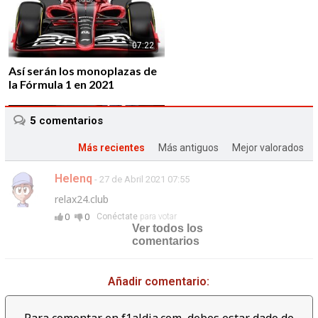
07:22
Así serán los monoplazas de
la Fórmula 1 en 2021
5
comentarios
Más recientes
Más antiguos
Mejor valorados
Helenq
- 27 de Abril 2021 07:55
01:43
relax24.club
Alfa Romeo vuelve a la F1 de
0
0
Conéctate
para votar
la mano de Sauber F1 Team
Ver todos los
comentarios
Añadir comentario:
02:39