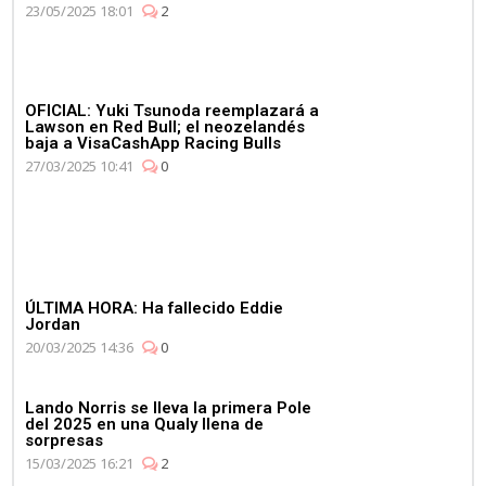
Campeonato de
23/05/2025 18:01
2
Constructores de manera
consecutiva
OFICIAL: Yuki Tsunoda reemplazará a
Lawson en Red Bull; el neozelandés
baja a VisaCashApp Racing Bulls
27/03/2025 10:41
0
03:11
Max Verstappen se pone al
volante del Aston Martin
Vantage
ÚLTIMA HORA: Ha fallecido Eddie
Jordan
20/03/2025 14:36
0
Lando Norris se lleva la primera Pole
del 2025 en una Qualy llena de
sorpresas
15/03/2025 16:21
2