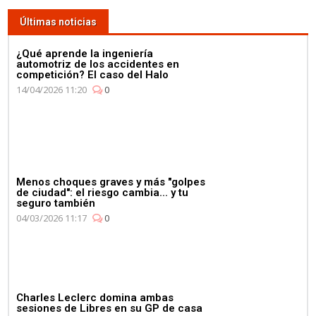
de masas para celebrar su 4º
Últimas noticias
Campeonato en la fábrica de
Petronas
¿Qué aprende la ingeniería
automotriz de los accidentes en
competición? El caso del Halo
14/04/2026 11:20
0
03:59
¿Qué corre más: un guepardo
o un Fórmula E? Jéan-Eric
Menos choques graves y más "golpes
Vergné nos saca de dudas
de ciudad": el riesgo cambia... y tu
seguro también
04/03/2026 11:17
0
01:11
Charles Leclerc domina ambas
Mercedes celebra su 4º
sesiones de Libres en su GP de casa