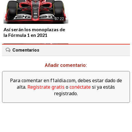
07:22
Así serán los monoplazas de
la Fórmula 1 en 2021
Comentarios
Añadir comentario:
01:43
Para comentar en f1aldia.com, debes estar dado de
Alfa Romeo vuelve a la F1 de
alta.
Regístrate gratis
o
conéctate
si ya estás
la mano de Sauber F1 Team
registrado.
02:39