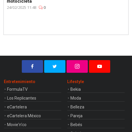
motocicleta
24/02/2025 11:48
0
Entretenimiento
Lifestyle
FormulaTV
Bekia
Los Replicantes
Moda
eCartelera
Belleza
eCartelera México
Pareja
Movie'n'co
Bebés