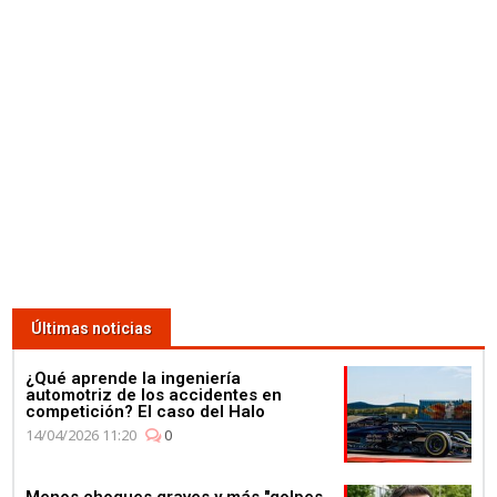
Lewis Hamilton se da un baño
de masas para celebrar su 4º
Campeonato en la fábrica de
Petronas
03:59
¿Qué corre más: un guepardo
o un Fórmula E? Jéan-Eric
Vergné nos saca de dudas
Últimas noticias
¿Qué aprende la ingeniería
automotriz de los accidentes en
competición? El caso del Halo
14/04/2026 11:20
0
01:11