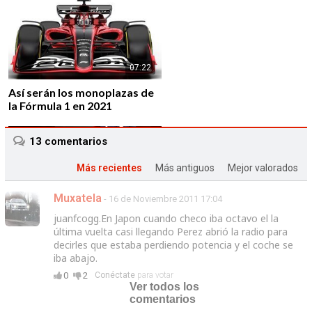
07:22
Así serán los monoplazas de
la Fórmula 1 en 2021
13
comentarios
Más recientes
Más antiguos
Mejor valorados
Muxatela
- 16 de Noviembre 2011 17:04
01:43
juanfcogg.En Japon cuando checo iba octavo el la
Alfa Romeo vuelve a la F1 de
última vuelta casi llegando Perez abrió la radio para
la mano de Sauber F1 Team
decirles que estaba perdiendo potencia y el coche se
iba abajo.
0
2
Conéctate
para votar
Ver todos los
comentarios