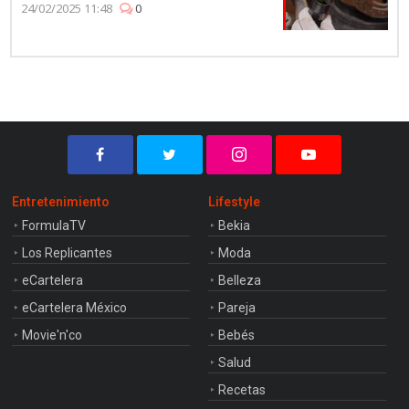
24/02/2025 11:48
0
Entretenimiento
Lifestyle
FormulaTV
Bekia
Los Replicantes
Moda
eCartelera
Belleza
eCartelera México
Pareja
Movie'n'co
Bebés
Salud
Recetas