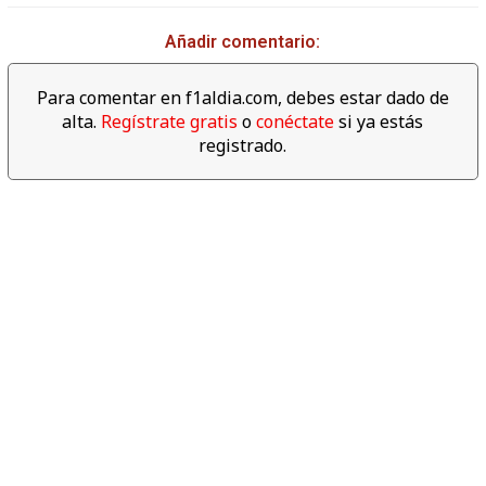
02:39
Añadir comentario:
Descubre los datos
espectaculares del año 2017
Para comentar en f1aldia.com, debes estar dado de
de F1
alta.
Regístrate gratis
o
conéctate
si ya estás
registrado.
06:04
Revive las mejores cámaras
'on board' del Gran Premio de
Abu dabi 2017
04:00