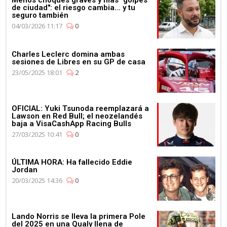
Menos choques graves y más "golpes
de ciudad": el riesgo cambia... y tu
Mercedes celebra su 4º
seguro también
Campeonato de
04/03/2026 11:17
0
Constructores de manera
consecutiva
Charles Leclerc domina ambas
sesiones de Libres en su GP de casa
23/05/2025 18:01
2
03:11
OFICIAL: Yuki Tsunoda reemplazará a
Lawson en Red Bull; el neozelandés
baja a VisaCashApp Racing Bulls
Max Verstappen se pone al
volante del Aston Martin
27/03/2025 10:41
0
Vantage
ÚLTIMA HORA: Ha fallecido Eddie
Jordan
20/03/2025 14:36
0
Lando Norris se lleva la primera Pole
del 2025 en una Qualy llena de