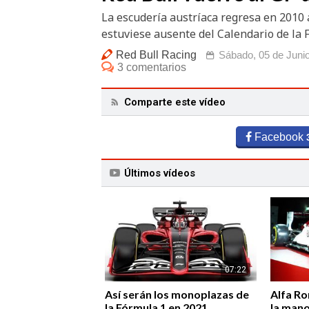
La escudería austríaca regresa en 2010 a
estuviese ausente del Calendario de la 
Red Bull Racing
Sábado, 05 de Juni
3 comentarios
Comparte este vídeo
Facebook
Últimos vídeos
07:22
Así serán los monoplazas de
Alfa Ro
la Fórmula 1 en 2021
la man