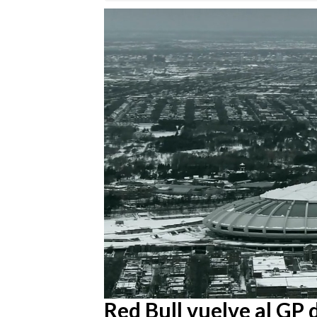
Loaded
:
32.80%
/
Unmute
Red Bull vuelve al GP