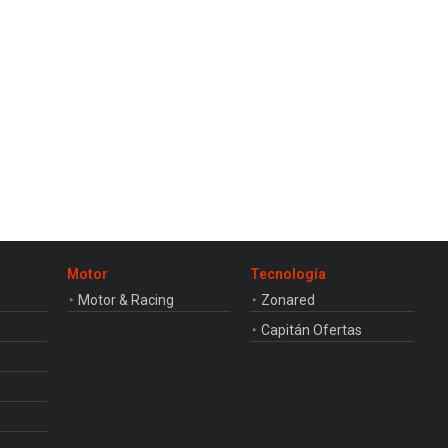
consecutiva
Motor
Tecnología
Motor & Racing
Zonared
Capitán Ofertas