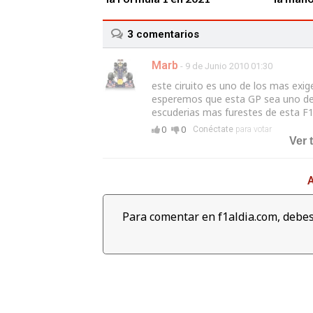
3
comentarios
Marb
- 9 de Junio 2010 01:30
este ciruito es uno de los mas exi
esperemos que esta GP sea uno de 
06:04
escuderias mas furestes de esta F
Revive las mejores cámaras
Lewis H
0
0
Conéctate
para votar
Ver 
'on board' del Gran Premio de
de masa
Abu dabi 2017
Campeon
Petron
A
Para comentar en f1aldia.com, debes