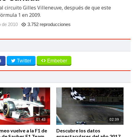
l circuito Gilles Villeneuve, después de que este
Fórmula 1 en 2009.
o de 2010
3.752 reproducciones
Twitter
Embeber
3
01:43
02:39
meo vuelve a la F1 de
Descubre los datos
o de Sauber F1 Team
espectaculares del año 2017