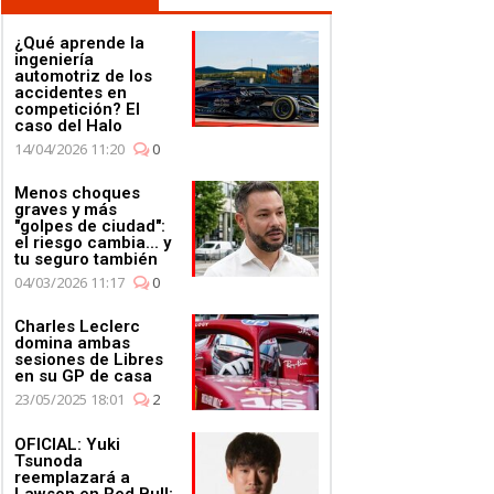
¿Qué aprende la
ingeniería
automotriz de los
accidentes en
competición? El
caso del Halo
14/04/2026 11:20
0
Menos choques
graves y más
"golpes de ciudad":
el riesgo cambia... y
tu seguro también
04/03/2026 11:17
0
Charles Leclerc
domina ambas
sesiones de Libres
en su GP de casa
23/05/2025 18:01
2
OFICIAL: Yuki
Tsunoda
reemplazará a
Lawson en Red Bull;