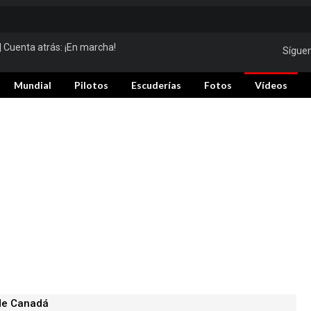
| Cuenta atrás:
¡En marcha!
Sígue
Mundial
Pilotos
Escuderías
Fotos
Vídeos
 de Canadá