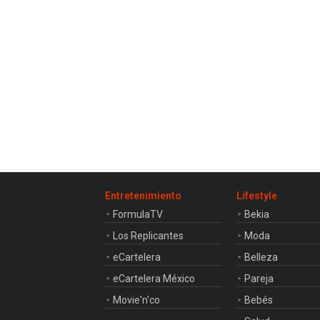
03:11
Max Verstappen se pone al
volante del Aston Martin
Vantage
Entretenimiento
Lifestyle
FormulaTV
Bekia
Los Replicantes
Moda
eCartelera
Belleza
eCartelera México
Pareja
Movie'n'co
Bebés