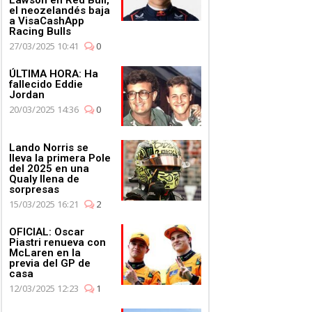
el neozelandés baja
a VisaCashApp
Racing Bulls
27/03/2025 10:41
0
ÚLTIMA HORA: Ha
fallecido Eddie
Jordan
20/03/2025 14:36
0
Lando Norris se
lleva la primera Pole
del 2025 en una
Qualy llena de
sorpresas
15/03/2025 16:21
2
OFICIAL: Oscar
Piastri renueva con
McLaren en la
previa del GP de
casa
12/03/2025 12:23
1