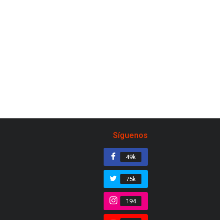
Síguenos
49k
75k
194