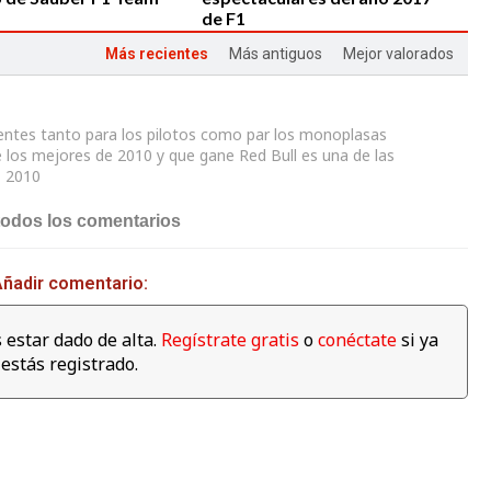
de F1
Más recientes
Más antiguos
Mejor valorados
gentes tanto para los pilotos como par los monoplasas
los mejores de 2010 y que gane Red Bull es una de las
04:00
03:59
1 2010
amilton se da un baño
¿Qué corre más: un guepardo
todos los comentarios
s para celebrar su 4º
o un Fórmula E? Jéan-Eric
ato en la fábrica de
Vergné nos saca de dudas
as
ñadir comentario:
 estar dado de alta.
Regístrate gratis
o
conéctate
si ya
estás registrado.
01:11
Mercedes celebra su 4º
Campeonato de
Constructores de manera