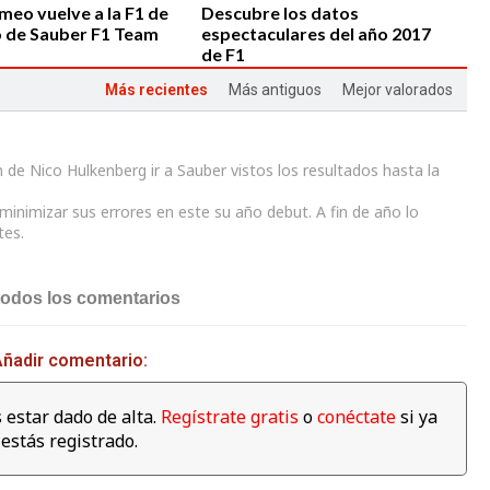
meo vuelve a la F1 de
Descubre los datos
o de Sauber F1 Team
espectaculares del año 2017
de F1
Más recientes
Más antiguos
Mejor valorados
de Nico Hulkenberg ir a Sauber vistos los resultados hasta la
04:00
03:59
minimizar sus errores en este su año debut. A fin de año lo
tes.
amilton se da un baño
¿Qué corre más: un guepardo
s para celebrar su 4º
o un Fórmula E? Jéan-Eric
ato en la fábrica de
Vergné nos saca de dudas
todos los comentarios
as
ñadir comentario:
 estar dado de alta.
Regístrate gratis
o
conéctate
si ya
01:11
estás registrado.
Mercedes celebra su 4º
Campeonato de