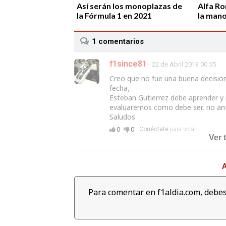
Así serán los monoplazas de
Alfa Ro
la Fórmula 1 en 2021
la man
1
comentarios
f1since81
- 22 de Abril 2013 00:55
Creo que no fue una buena decision 
fecha,
06:04
Esteban Gutierrez debe aprender y 
evaluaremos como debe ser, no an
Revive las mejores cámaras
Lewis H
Saludos
'on board' del Gran Premio de
de masa
Abu dabi 2017
Campeon
0
0
Conéctate
para votar
Ver 
Petron
A
Para comentar en f1aldia.com, debes