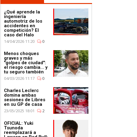
¿Qué aprende la
ingeniería
automotriz de los
accidentes en
competición? El
caso del Halo
14/04/2026 11:20
0
Menos choques
graves y más
"golpes de ciudad":
el riesgo cambia... y
tu seguro también
04/03/2026 11:17
0
Charles Leclerc
domina ambas
sesiones de Libres
en su GP de casa
23/05/2025 18:01
2
OFICIAL: Yuki
Tsunoda
reemplazará a
Lawson en Red Bull;