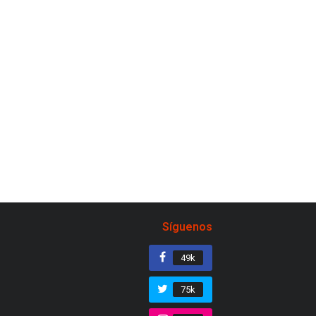
Síguenos
49k
75k