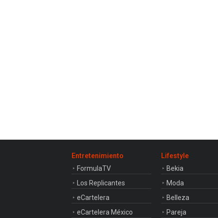
03:11
Max Verstappen se pone al
volante del Aston Martin
Vantage
Entretenimiento
Lifestyle
FormulaTV
Bekia
Los Replicantes
Moda
eCartelera
Belleza
eCartelera México
Pareja