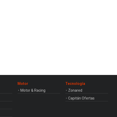
Constructores de manera
consecutiva
Motor
Tecnología
Motor & Racing
Zonared
Capitán Ofertas