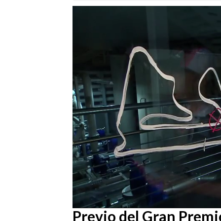
Loaded
:
25.40%
/
Unmute
Previo del Gran Premi