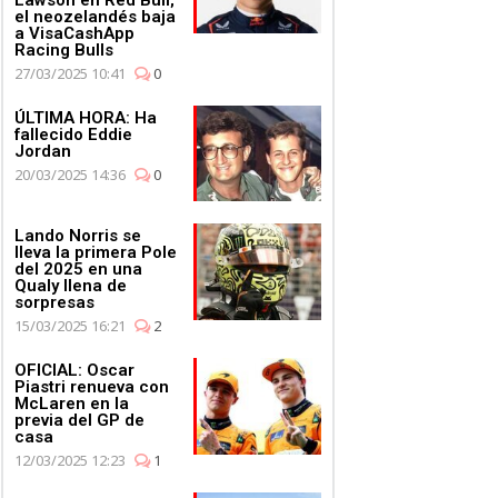
el neozelandés baja
a VisaCashApp
Racing Bulls
27/03/2025 10:41
0
ÚLTIMA HORA: Ha
fallecido Eddie
Jordan
20/03/2025 14:36
0
Lando Norris se
lleva la primera Pole
del 2025 en una
Qualy llena de
sorpresas
15/03/2025 16:21
2
OFICIAL: Oscar
Piastri renueva con
McLaren en la
previa del GP de
casa
12/03/2025 12:23
1