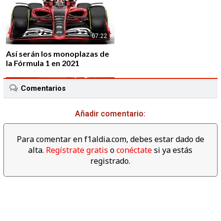
07:22
Así serán los monoplazas de
la Fórmula 1 en 2021
Comentarios
Añadir comentario:
01:43
Para comentar en f1aldia.com, debes estar dado de
Alfa Romeo vuelve a la F1 de
alta.
Regístrate gratis
o
conéctate
si ya estás
la mano de Sauber F1 Team
registrado.