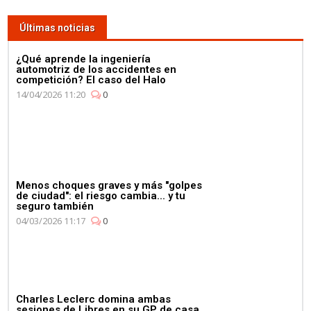
Lewis Hamilton se da un baño
de masas para celebrar su 4º
Últimas noticias
Campeonato en la fábrica de
Petronas
¿Qué aprende la ingeniería
automotriz de los accidentes en
competición? El caso del Halo
14/04/2026 11:20
0
03:59
¿Qué corre más: un guepardo
o un Fórmula E? Jéan-Eric
Menos choques graves y más "golpes
Vergné nos saca de dudas
de ciudad": el riesgo cambia... y tu
seguro también
04/03/2026 11:17
0
01:11
Charles Leclerc domina ambas
Mercedes celebra su 4º
sesiones de Libres en su GP de casa