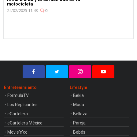
motocicleta
24/02/2025 11:48
0
Entretenimiento
Lifestyle
FormulaTV
Bekia
Los Replicantes
Moda
eCartelera
Belleza
eCartelera México
Pareja
Movie'n'co
Bebés