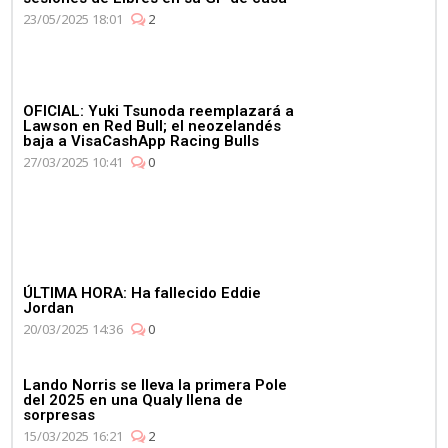
Campeonato de
23/05/2025 18:01
2
Constructores de manera
consecutiva
OFICIAL: Yuki Tsunoda reemplazará a
Lawson en Red Bull; el neozelandés
baja a VisaCashApp Racing Bulls
27/03/2025 10:41
0
03:11
Max Verstappen se pone al
volante del Aston Martin
Vantage
ÚLTIMA HORA: Ha fallecido Eddie
Jordan
20/03/2025 14:36
0
Lando Norris se lleva la primera Pole
del 2025 en una Qualy llena de
sorpresas
15/03/2025 16:21
2