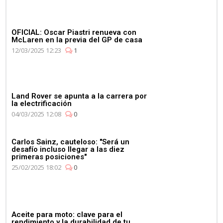
OFICIAL: Oscar Piastri renueva con
McLaren en la previa del GP de casa
12/03/2025 12:23
1
Land Rover se apunta a la carrera por
la electrificación
04/03/2025 12:08
0
Carlos Sainz, cauteloso: "Será un
desafío incluso llegar a las diez
primeras posiciones"
25/02/2025 18:02
0
Aceite para moto: clave para el
rendimiento y la durabilidad de tu