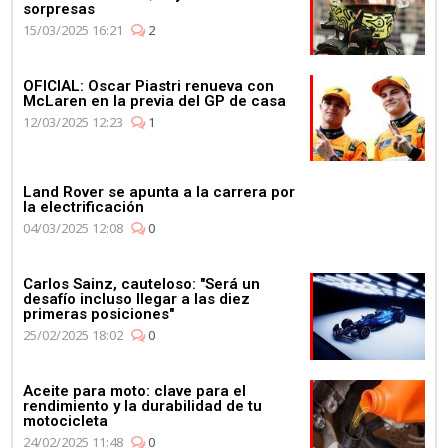
sorpresas
15/03/2025 16:21
2
OFICIAL: Oscar Piastri renueva con
McLaren en la previa del GP de casa
12/03/2025 12:23
1
Land Rover se apunta a la carrera por
la electrificación
04/03/2025 12:08
0
Carlos Sainz, cauteloso: "Será un
desafío incluso llegar a las diez
primeras posiciones"
25/02/2025 18:02
0
Aceite para moto: clave para el
rendimiento y la durabilidad de tu
motocicleta
24/02/2025 11:48
0