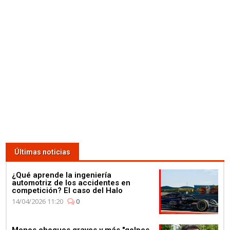
Lewis Hamilton se da un baño
de masas para celebrar su 4º
Campeonato en la fábrica de
Petronas
03:59
¿Qué corre más: un guepardo
o un Fórmula E? Jéan-Eric
Vergné nos saca de dudas
Últimas noticias
¿Qué aprende la ingeniería
automotriz de los accidentes en
competición? El caso del Halo
14/04/2026 11:20
0
01:11