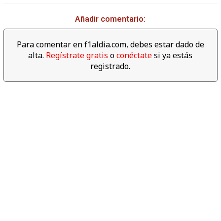
02:39
Añadir comentario:
Descubre los datos
espectaculares del año 2017
Para comentar en f1aldia.com, debes estar dado de
de F1
alta.
Regístrate gratis
o
conéctate
si ya estás
registrado.
06:04
Revive las mejores cámaras
'on board' del Gran Premio de
Abu dabi 2017
04:00