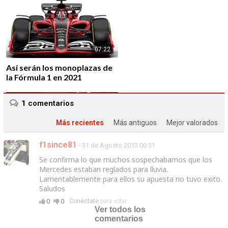
07:22
Así serán los monoplazas de
la Fórmula 1 en 2021
1
comentarios
Más recientes
Más antiguos
Mejor valorados
f1since81
- 31 de Agosto 2013 00:31
01:43
Se confirma lo que muchos sospechabamos que los
Alfa Romeo vuelve a la F1 de
Mercedes estaban reglados para lluvia.
la mano de Sauber F1 Team
Lamentablemente para ellos su apuesta no tuvo exito.
Saludos
0
0
Conéctate
para votar
Ver todos los
comentarios