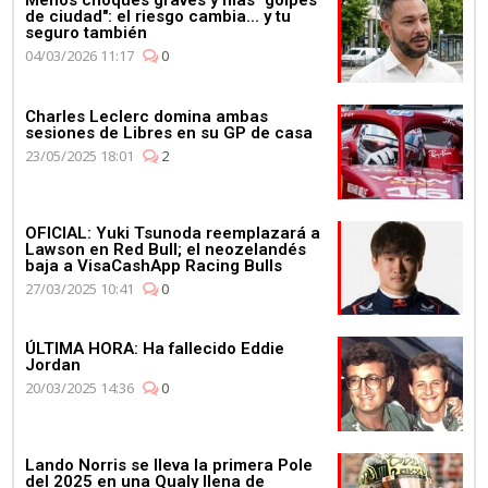
Menos choques graves y más "golpes
de ciudad": el riesgo cambia... y tu
Mercedes celebra su 4º
seguro también
Campeonato de
04/03/2026 11:17
0
Constructores de manera
consecutiva
Charles Leclerc domina ambas
sesiones de Libres en su GP de casa
23/05/2025 18:01
2
03:11
OFICIAL: Yuki Tsunoda reemplazará a
Lawson en Red Bull; el neozelandés
baja a VisaCashApp Racing Bulls
Max Verstappen se pone al
volante del Aston Martin
27/03/2025 10:41
0
Vantage
ÚLTIMA HORA: Ha fallecido Eddie
Jordan
20/03/2025 14:36
0
Lando Norris se lleva la primera Pole
del 2025 en una Qualy llena de