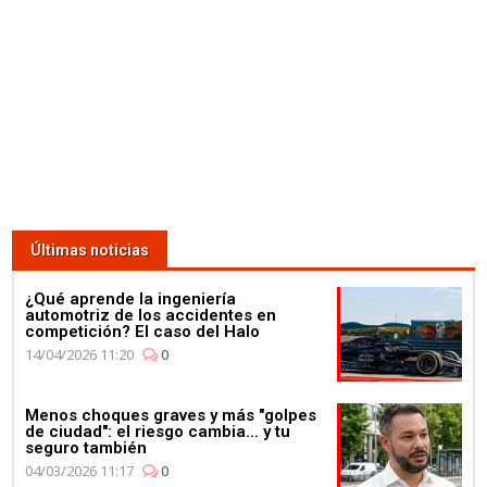
Lewis Hamilton se da un baño
de masas para celebrar su 4º
Campeonato en la fábrica de
Petronas
03:59
Últimas noticias
¿Qué corre más: un guepardo
o un Fórmula E? Jéan-Eric
¿Qué aprende la ingeniería
Vergné nos saca de dudas
automotriz de los accidentes en
competición? El caso del Halo
14/04/2026 11:20
0
Menos choques graves y más "golpes
de ciudad": el riesgo cambia... y tu
seguro también
01:11
04/03/2026 11:17
0