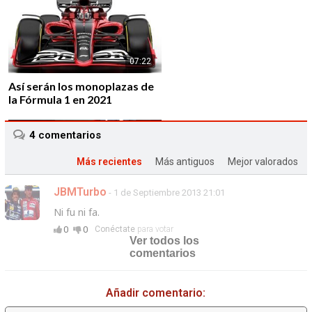
07:22
Así serán los monoplazas de
la Fórmula 1 en 2021
4
comentarios
Más recientes
Más antiguos
Mejor valorados
JBMTurbo
- 1 de Septiembre 2013 21:01
01:43
Ni fu ni fa.
Alfa Romeo vuelve a la F1 de
0
0
Conéctate
para votar
la mano de Sauber F1 Team
Ver todos los
comentarios
Añadir comentario: