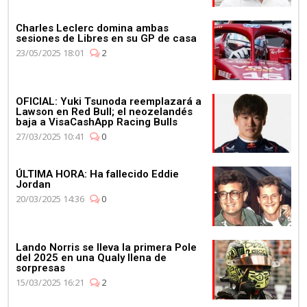
Mercedes celebra su 4º
Campeonato de
Charles Leclerc domina ambas
Constructores de manera
sesiones de Libres en su GP de casa
consecutiva
23/05/2025 18:01
2
OFICIAL: Yuki Tsunoda reemplazará a
Lawson en Red Bull; el neozelandés
baja a VisaCashApp Racing Bulls
27/03/2025 10:41
0
03:11
Max Verstappen se pone al
ÚLTIMA HORA: Ha fallecido Eddie
volante del Aston Martin
Jordan
Vantage
20/03/2025 14:36
0
Lando Norris se lleva la primera Pole
del 2025 en una Qualy llena de
sorpresas
15/03/2025 16:21
2