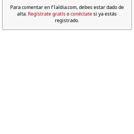
02:39
Para comentar en f1aldia.com, debes estar dado de
alta.
Regístrate gratis
o
conéctate
si ya estás
Descubre los datos
registrado.
espectaculares del año 2017
de F1
06:04
Revive las mejores cámaras
'on board' del Gran Premio de
Abu dabi 2017
04:00