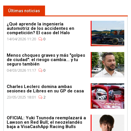
Lewis Hamilton se da un baño
de masas para celebrar su 4º
Últimas noticias
Campeonato en la fábrica de
Petronas
¿Qué aprende la ingeniería
automotriz de los accidentes en
competición? El caso del Halo
14/04/2026 11:20
0
Menos choques graves y más "golpes
03:59
de ciudad": el riesgo cambia... y tu
seguro también
¿Qué corre más: un guepardo
04/03/2026 11:17
0
o un Fórmula E? Jéan-Eric
Vergné nos saca de dudas
Charles Leclerc domina ambas
sesiones de Libres en su GP de casa
23/05/2025 18:01
2
OFICIAL: Yuki Tsunoda reemplazará a
01:11
Lawson en Red Bull; el neozelandés
baja a VisaCashApp Racing Bulls
Mercedes celebra su 4º