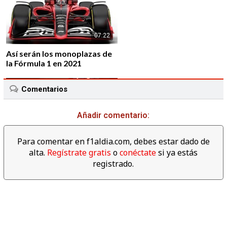
07:22
Así serán los monoplazas de
la Fórmula 1 en 2021
Comentarios
Añadir comentario:
01:43
Para comentar en f1aldia.com, debes estar dado de
Alfa Romeo vuelve a la F1 de
alta.
Regístrate gratis
o
conéctate
si ya estás
la mano de Sauber F1 Team
registrado.