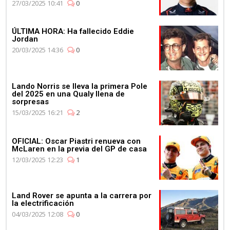
27/03/2025 10:41
0
Campeonato de
Constructores de manera
consecutiva
ÚLTIMA HORA: Ha fallecido Eddie
Jordan
20/03/2025 14:36
0
Lando Norris se lleva la primera Pole
del 2025 en una Qualy llena de
03:11
sorpresas
Max Verstappen se pone al
15/03/2025 16:21
2
volante del Aston Martin
Vantage
OFICIAL: Oscar Piastri renueva con
McLaren en la previa del GP de casa
12/03/2025 12:23
1
Land Rover se apunta a la carrera por
la electrificación
04/03/2025 12:08
0