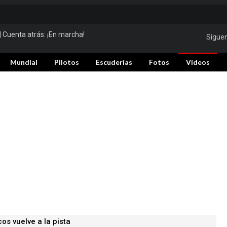
| Cuenta atrás:
¡En marcha!
Sígue
Mundial
Pilotos
Escuderías
Fotos
Vídeos
os vuelve a la pista