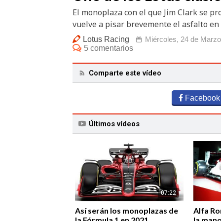
El monoplaza con el que Jim Clark se p
vuelve a pisar brevemente el asfalto en
Lotus Racing
Miércoles, 24 de Marzo
5 comentarios
Comparte este vídeo
Facebook
Últimos vídeos
07:22
Así serán los monoplazas de
Alfa Ro
la Fórmula 1 en 2021
la man