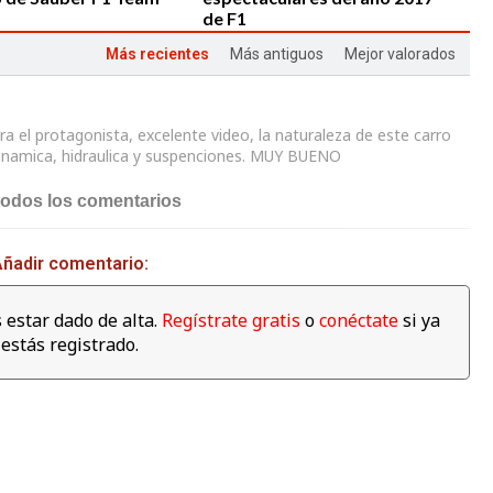
de F1
Más recientes
Más antiguos
Mejor valorados
era el protagonista, excelente video, la naturaleza de este carro
inamica, hidraulica y suspenciones. MUY BUENO
04:00
03:59
todos los comentarios
amilton se da un baño
¿Qué corre más: un guepardo
s para celebrar su 4º
o un Fórmula E? Jéan-Eric
ato en la fábrica de
Vergné nos saca de dudas
ñadir comentario:
as
 estar dado de alta.
Regístrate gratis
o
conéctate
si ya
estás registrado.
01:11
Mercedes celebra su 4º
Campeonato de
Constructores de manera