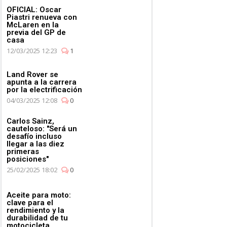
OFICIAL: Oscar
Piastri renueva con
McLaren en la
previa del GP de
casa
12/03/2025 12:23
1
Land Rover se
apunta a la carrera
por la electrificación
04/03/2025 12:08
0
Carlos Sainz,
cauteloso: "Será un
desafío incluso
llegar a las diez
primeras
posiciones"
25/02/2025 18:02
0
Aceite para moto:
clave para el
rendimiento y la
durabilidad de tu
motocicleta