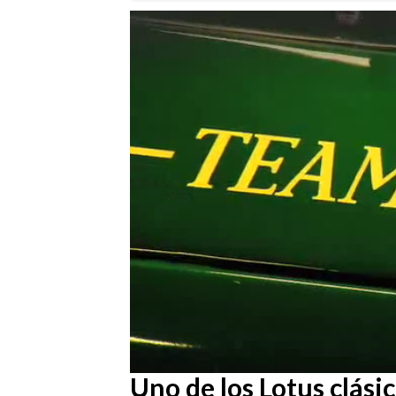
Loaded
:
33.58%
/
Unmute
Uno de los Lotus clásic