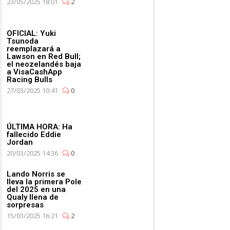
23/05/2025 18:01
2
OFICIAL: Yuki
Tsunoda
reemplazará a
Lawson en Red Bull;
el neozelandés baja
a VisaCashApp
Racing Bulls
27/03/2025 10:41
0
ÚLTIMA HORA: Ha
fallecido Eddie
Jordan
20/03/2025 14:36
0
Lando Norris se
lleva la primera Pole
del 2025 en una
Qualy llena de
sorpresas
15/03/2025 16:21
2