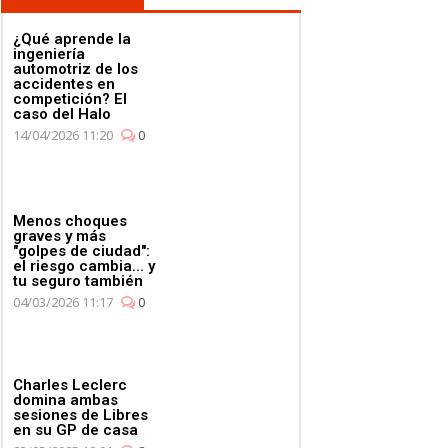
¿Qué aprende la
ingeniería
automotriz de los
accidentes en
competición? El
caso del Halo
14/04/2026 11:20
0
Menos choques
graves y más
"golpes de ciudad":
el riesgo cambia... y
tu seguro también
04/03/2026 11:17
0
Charles Leclerc
domina ambas
sesiones de Libres
en su GP de casa