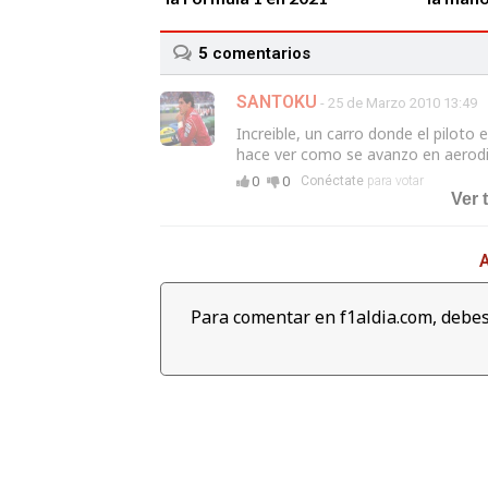
5
comentarios
SANTOKU
- 25 de Marzo 2010 13:49
Increible, un carro donde el piloto 
hace ver como se avanzo en aerod
06:04
0
0
Conéctate
para votar
Ver 
Revive las mejores cámaras
Lewis H
'on board' del Gran Premio de
de masa
Abu dabi 2017
Campeon
A
Petron
Para comentar en f1aldia.com, debes