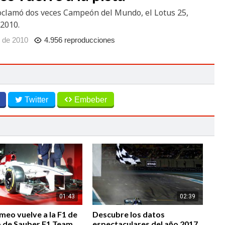
roclamó dos veces Campeón del Mundo, el Lotus 25,
 2010.
 de 2010
4.956 reproducciones
Twitter
Embeber
01:43
02:39
meo vuelve a la F1 de
Descubre los datos
o de Sauber F1 Team
espectaculares del año 2017