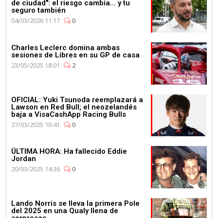
de ciudad": el riesgo cambia... y tu
Mercedes celebra su 4º
seguro también
Campeonato de
04/03/2026 11:17
0
Constructores de manera
consecutiva
Charles Leclerc domina ambas
sesiones de Libres en su GP de casa
23/05/2025 18:01
2
03:11
OFICIAL: Yuki Tsunoda reemplazará a
Lawson en Red Bull; el neozelandés
baja a VisaCashApp Racing Bulls
Max Verstappen se pone al
volante del Aston Martin
27/03/2025 10:41
0
Vantage
ÚLTIMA HORA: Ha fallecido Eddie
Jordan
20/03/2025 14:36
0
Lando Norris se lleva la primera Pole
del 2025 en una Qualy llena de
sorpresas