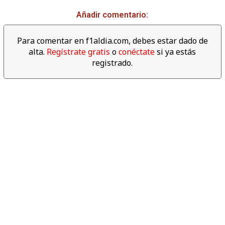
02:39
Añadir comentario:
Descubre los datos
espectaculares del año 2017
Para comentar en f1aldia.com, debes estar dado de
de F1
alta.
Regístrate gratis
o
conéctate
si ya estás
registrado.
06:04
Revive las mejores cámaras
'on board' del Gran Premio de
Abu dabi 2017
04:00