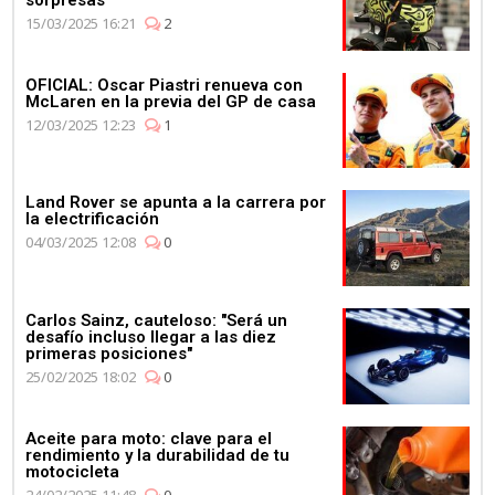
15/03/2025 16:21
2
OFICIAL: Oscar Piastri renueva con
McLaren en la previa del GP de casa
12/03/2025 12:23
1
Land Rover se apunta a la carrera por
la electrificación
04/03/2025 12:08
0
Carlos Sainz, cauteloso: "Será un
desafío incluso llegar a las diez
primeras posiciones"
25/02/2025 18:02
0
Aceite para moto: clave para el
rendimiento y la durabilidad de tu
motocicleta
24/02/2025 11:48
0