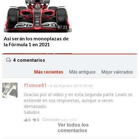
07:22
Así serán los monoplazas de
la Fórmula 1 en 2021
4
comentarios
Más recientes
Más antiguos
Mejor valorados
f1since81
- 6 de Agosto 2013 06:36
01:43
Gracias por el video y en esta segunda parte Lewis se
Alfa Romeo vuelve a la F1 de
extiende en sus respuestas, aunque a veces
la mano de Sauber F1 Team
demasiado.
Saludos
0
0
Conéctate
para votar
Ver todos los
comentarios