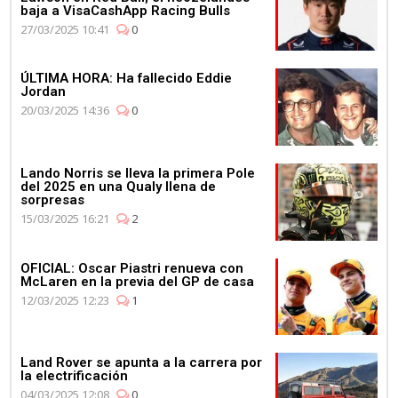
baja a VisaCashApp Racing Bulls
Mercedes celebra su 4º
27/03/2025 10:41
0
Campeonato de
Constructores de manera
consecutiva
ÚLTIMA HORA: Ha fallecido Eddie
Jordan
20/03/2025 14:36
0
Lando Norris se lleva la primera Pole
del 2025 en una Qualy llena de
03:11
sorpresas
Max Verstappen se pone al
15/03/2025 16:21
2
volante del Aston Martin
Vantage
OFICIAL: Oscar Piastri renueva con
McLaren en la previa del GP de casa
12/03/2025 12:23
1
Land Rover se apunta a la carrera por
la electrificación
04/03/2025 12:08
0