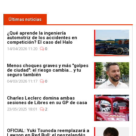
Lewis Hamilton se da un baño
de masas para celebrar su 4º
Últimas noticias
Campeonato en la fábrica de
Petronas
¿Qué aprende la ingeniería
automotriz de los accidentes en
competición? El caso del Halo
14/04/2026 11:20
0
Menos choques graves y más "golpes
03:59
de ciudad": el riesgo cambia... y tu
seguro también
¿Qué corre más: un guepardo
04/03/2026 11:17
0
o un Fórmula E? Jéan-Eric
Vergné nos saca de dudas
Charles Leclerc domina ambas
sesiones de Libres en su GP de casa
23/05/2025 18:01
2
OFICIAL: Yuki Tsunoda reemplazará a
01:11
Lawson en Red Bull; el neozelandés