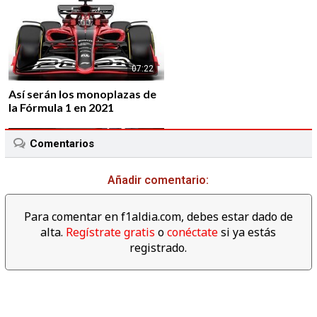
07:22
Así serán los monoplazas de
la Fórmula 1 en 2021
Comentarios
Añadir comentario:
01:43
Para comentar en f1aldia.com, debes estar dado de
Alfa Romeo vuelve a la F1 de
alta.
Regístrate gratis
o
conéctate
si ya estás
la mano de Sauber F1 Team
registrado.