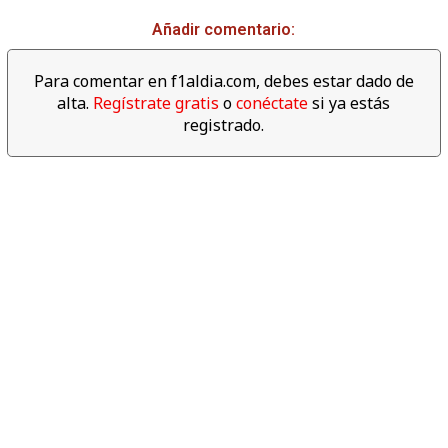
02:39
Añadir comentario:
Descubre los datos
espectaculares del año 2017
Para comentar en f1aldia.com, debes estar dado de
de F1
alta.
Regístrate gratis
o
conéctate
si ya estás
registrado.
06:04
Revive las mejores cámaras
'on board' del Gran Premio de
Abu dabi 2017
04:00