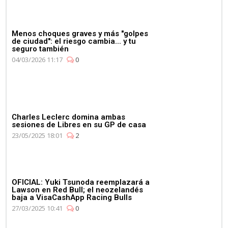
Mercedes celebra su 4º
Campeonato de
Constructores de manera
consecutiva
Menos choques graves y más "golpes
de ciudad": el riesgo cambia... y tu
seguro también
04/03/2026 11:17
0
03:11
Charles Leclerc domina ambas
Max Verstappen se pone al
sesiones de Libres en su GP de casa
volante del Aston Martin
23/05/2025 18:01
2
Vantage
OFICIAL: Yuki Tsunoda reemplazará a
Lawson en Red Bull; el neozelandés
baja a VisaCashApp Racing Bulls
27/03/2025 10:41
0