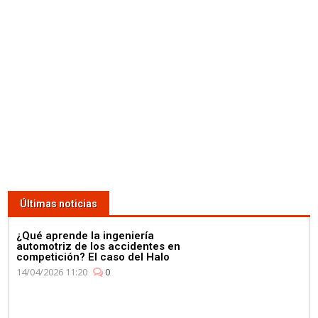
Lewis Hamilton se da un baño
de masas para celebrar su 4º
Campeonato en la fábrica de
Petronas
03:59
¿Qué corre más: un guepardo
o un Fórmula E? Jéan-Eric
Vergné nos saca de dudas
Últimas noticias
¿Qué aprende la ingeniería
automotriz de los accidentes en
competición? El caso del Halo
14/04/2026 11:20
0
01:11