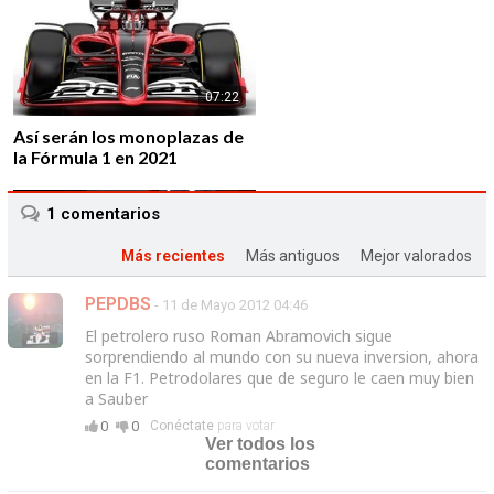
07:22
Así serán los monoplazas de
la Fórmula 1 en 2021
1
comentarios
Más recientes
Más antiguos
Mejor valorados
PEPDBS
- 11 de Mayo 2012 04:46
01:43
El petrolero ruso Roman Abramovich sigue
Alfa Romeo vuelve a la F1 de
sorprendiendo al mundo con su nueva inversion, ahora
la mano de Sauber F1 Team
en la F1. Petrodolares que de seguro le caen muy bien
a Sauber
0
0
Conéctate
para votar
Ver todos los
comentarios