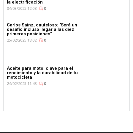
la electrificación
04/03/2025 12:08
0
Carlos Sainz, cauteloso: "Será un
desafío incluso llegar a las diez
primeras posiciones"
25/02/2025 18:02
0
Aceite para moto: clave para el
rendimiento y la durabilidad de tu
motocicleta
24/02/2025 11:48
0