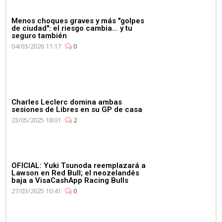
01:11
Mercedes celebra su 4º
Menos choques graves y más "golpes
de ciudad": el riesgo cambia... y tu
Campeonato de
seguro también
Constructores de manera
04/03/2026 11:17
0
consecutiva
Charles Leclerc domina ambas
sesiones de Libres en su GP de casa
03:11
23/05/2025 18:01
2
Max Verstappen se pone al
volante del Aston Martin
Vantage
OFICIAL: Yuki Tsunoda reemplazará a
Lawson en Red Bull; el neozelandés
baja a VisaCashApp Racing Bulls
27/03/2025 10:41
0