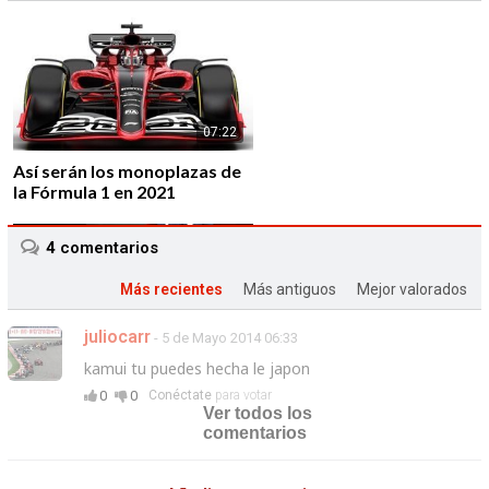
07:22
Así serán los monoplazas de
la Fórmula 1 en 2021
4
comentarios
Más recientes
Más antiguos
Mejor valorados
juliocarr
- 5 de Mayo 2014 06:33
01:43
kamui tu puedes hecha le japon
Alfa Romeo vuelve a la F1 de
0
0
Conéctate
para votar
la mano de Sauber F1 Team
Ver todos los
comentarios