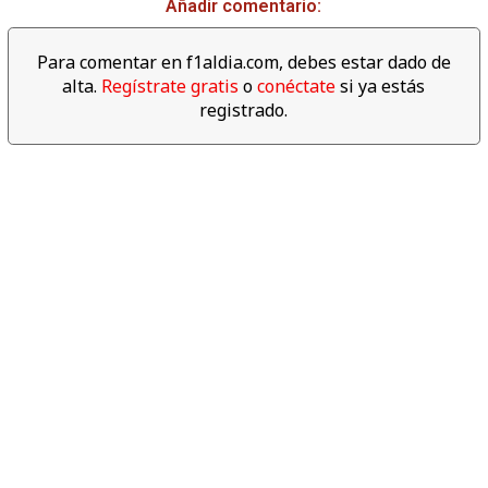
Añadir comentario:
02:39
Para comentar en f1aldia.com, debes estar dado de
alta.
Regístrate gratis
o
conéctate
si ya estás
Descubre los datos
registrado.
espectaculares del año 2017
de F1
06:04
Revive las mejores cámaras
'on board' del Gran Premio de
Abu dabi 2017