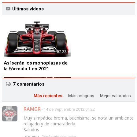
Últimos vídeos
07:22
Así serán los monoplazas de
la Fórmula 1 en 2021
7
comentarios
Más recientes
Más antiguos
Mejor valorados
RAMOR
- 14 de Septiembre 2012 04:22
01:43
Muy simpática broma, buenísima, se nota un ambiente
Alfa Romeo vuelve a la F1 de
relajado y de camaradería.
la mano de Sauber F1 Team
Saludos