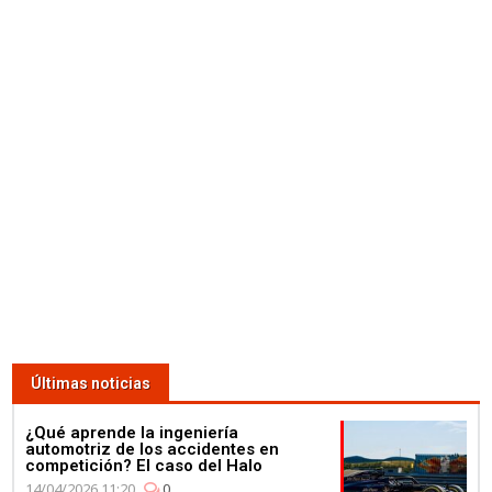
04:00
Lewis Hamilton se da un baño
de masas para celebrar su 4º
Campeonato en la fábrica de
Petronas
03:59
¿Qué corre más: un guepardo
o un Fórmula E? Jéan-Eric
Últimas noticias
Vergné nos saca de dudas
¿Qué aprende la ingeniería
automotriz de los accidentes en
competición? El caso del Halo
14/04/2026 11:20
0