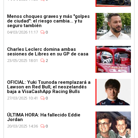
Menos choques graves y más "golpes
01:11
de ciudad": el riesgo cambia... y tu
seguro también
Mercedes celebra su 4º
04/03/2026 11:17
0
Campeonato de
Constructores de manera
consecutiva
Charles Leclerc domina ambas
sesiones de Libres en su GP de casa
23/05/2025 18:01
2
OFICIAL: Yuki Tsunoda reemplazará a
Lawson en Red Bull; el neozelandés
03:11
baja a VisaCashApp Racing Bulls
Max Verstappen se pone al
27/03/2025 10:41
0
volante del Aston Martin
Vantage
ÚLTIMA HORA: Ha fallecido Eddie
Jordan
20/03/2025 14:36
0