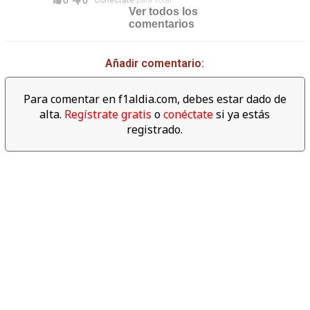
0
0
Conéctate
para votar
Ver todos los
comentarios
Añadir comentario:
02:39
Descubre los datos
Para comentar en f1aldia.com, debes estar dado de
espectaculares del año 2017
alta.
Regístrate gratis
o
conéctate
si ya estás
de F1
registrado.
06:04
Revive las mejores cámaras
'on board' del Gran Premio de
Abu dabi 2017