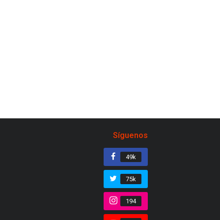
Síguenos
49k
75k
194