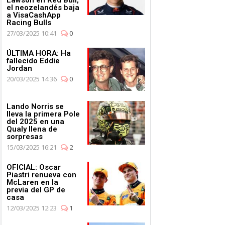
el neozelandés baja
a VisaCashApp
Racing Bulls
27/03/2025 10:41
0
ÚLTIMA HORA: Ha
fallecido Eddie
Jordan
20/03/2025 14:36
0
Lando Norris se
lleva la primera Pole
del 2025 en una
Qualy llena de
sorpresas
15/03/2025 16:21
2
OFICIAL: Oscar
Piastri renueva con
McLaren en la
previa del GP de
casa
12/03/2025 12:23
1