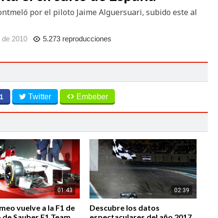
ntmeló por el piloto Jaime Alguersuari, subido este al
 de 2010
5.273 reproducciones
Twitter
Embeber
1
01:43
02:39
meo vuelve a la F1 de
Descubre los datos
o de Sauber F1 Team
espectaculares del año 2017