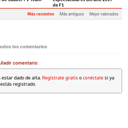
de F1
Más recientes
Más antiguos
Mejor valorados
04:00
03:59
todos los comentarios
amilton se da un baño
¿Qué corre más: un guepardo
s para celebrar su 4º
o un Fórmula E? Jéan-Eric
ñadir comentario:
ato en la fábrica de
Vergné nos saca de dudas
as
 estar dado de alta.
Regístrate gratis
o
conéctate
si ya
estás registrado.
01:11
Mercedes celebra su 4º
Campeonato de
Constructores de manera