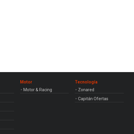
consecutiva
Motor
Tecnología
Motor & Racing
Zonared
Capitán Ofertas