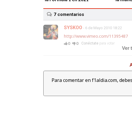
7
comentarios
SYSKOO
- 6 de Mayo 2010 18:22
http://www.vimeo.com/11395487
0
0
Conéctate
para votar
06:04
Ver 
Revive las mejores cámaras
Lewis H
'on board' del Gran Premio de
de masa
A
Abu dabi 2017
Campeon
Petron
Para comentar en f1aldia.com, debes