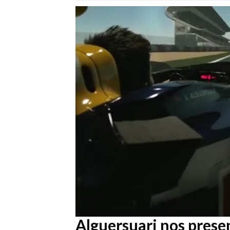
/
Unmute
Alguersuari nos presen