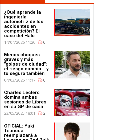
¿Qué aprende la
ingeniería
automotriz de los
accidentes en
competición? El
caso del Halo
14/04/2026 11:20
0
Menos choques
graves y más
"golpes de ciudad":
el riesgo cambia... y
tu seguro también
04/03/2026 11:17
0
Charles Leclerc
domina ambas
sesiones de Libres
en su GP de casa
23/05/2025 18:01
2
OFICIAL: Yuki
Tsunoda
reemplazará a
Lawson en Red Bull;