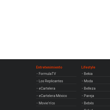
03:11
Max Verstappen se pone al
volante del Aston Martin
Vantage
Entretenimiento
Lifestyle
FormulaTV
Bekia
Los Replicantes
Moda
eCartelera
Belleza
eCartelera México
Pareja
Movie'n'co
Bebés