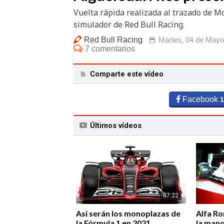
Vuelta rápida realizada al trazado de Mo
simulador de Red Bull Racing.
Red Bull Racing
Martes, 04 de Mayo
7 comentarios
Comparte este vídeo
Facebook
1
Últimos vídeos
07:22
Así serán los monoplazas de
Alfa Ro
la Fórmula 1 en 2021
la man