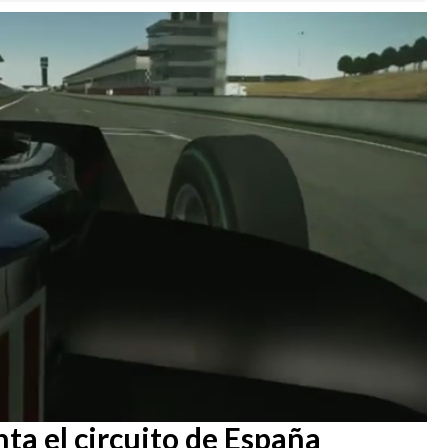
Loaded
:
100.00%
ta el circuito de España