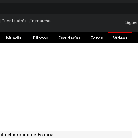
| Cuenta atrás:
¡En marcha!
Sígue
Mundial
Pilotos
Escuderías
Fotos
Vídeos
ta el circuito de España