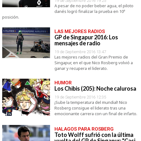
19 de Septiembre 2016 19:25
A pesar de no poder beber agua, el piloto
danés logró finalizar la prueba en 10ª
posición.
LAS MEJORES RADIOS
GP de Singapur 2016: Los
mensajes de radio
19 de Septiembre 2016 13:47
Las mejores radios del Gran Premio de
Singapur, en el que Nico Rosberg volvió a
ganar y recupera el liderato.
HUMOR
Los Chibis (205): Noche calurosa
19 de Septiembre 2016 12:35
¡Sube la temperatura del mundial! Nico
Rosberg consigue el liderato tras una
emocionante carrera con un final de infarto.
HALAGOS PARA ROSBERG
Toto Wolff sufrió con la última
vuelta del GP de Singapur: "Casi