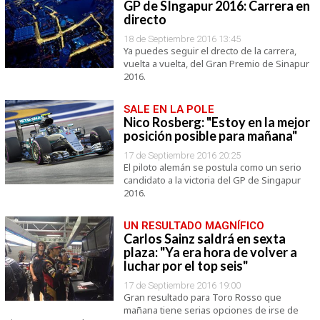
GP de SIngapur 2016: Carrera en
directo
18 de Septiembre 2016 13:45
Ya puedes seguir el drecto de la carrera,
vuelta a vuelta, del Gran Premio de Sinapur
2016.
SALE EN LA POLE
Nico Rosberg: "Estoy en la mejor
posición posible para mañana"
17 de Septiembre 2016 20:25
El piloto alemán se postula como un serio
candidato a la victoria del GP de Singapur
2016.
UN RESULTADO MAGNÍFICO
Carlos Sainz saldrá en sexta
plaza: "Ya era hora de volver a
luchar por el top seis"
17 de Septiembre 2016 19:00
Gran resultado para Toro Rosso que
mañana tiene serias opciones de irse de