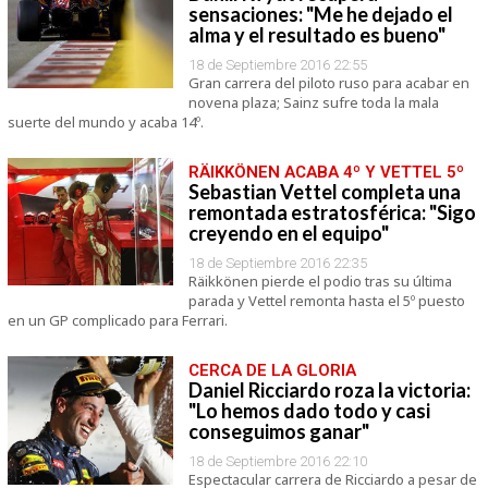
sensaciones: "Me he dejado el
alma y el resultado es bueno"
18 de Septiembre 2016 22:55
Gran carrera del piloto ruso para acabar en
novena plaza; Sainz sufre toda la mala
suerte del mundo y acaba 14º.
RÄIKKÖNEN ACABA 4º Y VETTEL 5º
Sebastian Vettel completa una
remontada estratosférica: "Sigo
creyendo en el equipo"
18 de Septiembre 2016 22:35
Räikkönen pierde el podio tras su última
parada y Vettel remonta hasta el 5º puesto
en un GP complicado para Ferrari.
CERCA DE LA GLORIA
Daniel Ricciardo roza la victoria:
"Lo hemos dado todo y casi
conseguimos ganar"
18 de Septiembre 2016 22:10
Espectacular carrera de Ricciardo a pesar de