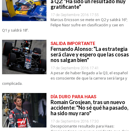
a Q2: "Ha sido un resultado muy
gratificante"
17 de Septiembre 2016 17:55
Marcus Ericsson se mete en Q2 y saldrá 16º;
Felipe Nasr sufre en clasificación y cae en
Q1 y saldrá 18º.
SALIDA IMPORTANTE
Fernando Alonso: "La estrategia
será clave y espero que las cosas
nos salgan bien"
17 de Septiembre 2016 17:41
A pesar de haber llegado a la Q3, el español
es consciente de que la carrera será larga y
complicada.
DÍA DURO PARA HAAS
Romain Grosjean, tras un nuevo
accidente: "No sé qué ha pasado,
ha sido muy raro"
17 de Septiembre 2016 17:30
Decepcionante resultado para Haas: