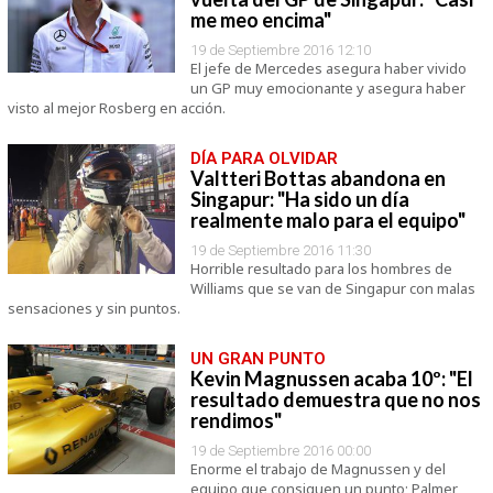
me meo encima"
19 de Septiembre 2016 12:10
El jefe de Mercedes asegura haber vivido
un GP muy emocionante y asegura haber
visto al mejor Rosberg en acción.
DÍA PARA OLVIDAR
Valtteri Bottas abandona en
Singapur: "Ha sido un día
realmente malo para el equipo"
19 de Septiembre 2016 11:30
Horrible resultado para los hombres de
Williams que se van de Singapur con malas
sensaciones y sin puntos.
UN GRAN PUNTO
Kevin Magnussen acaba 10º: "El
resultado demuestra que no nos
rendimos"
19 de Septiembre 2016 00:00
Enorme el trabajo de Magnussen y del
equipo que consiguen un punto; Palmer