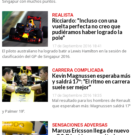
Singapur con muchos puntos.
REALISTA
Ricciardo: "Incluso con una
vuelta perfecta no creo que
pudiéramos haber logrado la
pole"
17 de Septiembre 2016 18:41
El piloto australiano ha logrado batir a Lewis Hamilton en la sesión de
clasificación del GP de Singapur 2016.
CARRERA COMPLICADA
Kevin Magnussen esperaba más
y saldrá 17º: "El ritmo en carrera
suele ser mejor"
17 de Septiembre 2016 18:35
Mal resultado para los hombres de Renault
que esperaban más: Magnussen saldrá 17º
y Palmer 19º.
SENSACIONES ADVERSAS
Marcus Ericsson llega de nuevo