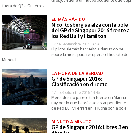
Grosjean tiene un nuevo accidente que deja
fuera de Q3 a Gutiérrez.
EL MÁS RÁPIDO
Nico Rosberg se alza con la pole
del GP de Singapur 2016 frente a
los Red Bull y Hamilton
17 de Septiembre 2016 16:26
El piloto alemán ha vuelto a dar un golpe
sobre la mesa para recuperar el liderato del
Mundial.
LA HORA DE LA VERDAD
GP de Singapur 2016:
Clasificación en directo
17 de Septiembre 2016 14:45
Mercedes no parece tan fuerte en Marina
Bay por lo que habrá que estar pendiente
de Red Bull y Ferrari en la lucha por la pole.
MINUTO A MINUTO
GP de Singapur 2016: Libres 3 en
directo