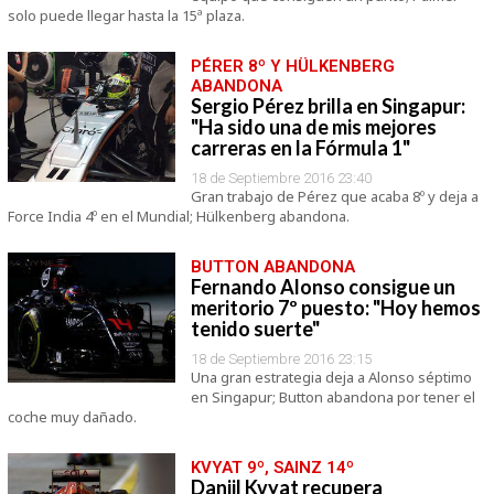
solo puede llegar hasta la 15ª plaza.
PÉRER 8º Y HÜLKENBERG
ABANDONA
Sergio Pérez brilla en Singapur:
"Ha sido una de mis mejores
carreras en la Fórmula 1"
18 de Septiembre 2016 23:40
Gran trabajo de Pérez que acaba 8º y deja a
Force India 4º en el Mundial; Hülkenberg abandona.
BUTTON ABANDONA
Fernando Alonso consigue un
meritorio 7º puesto: "Hoy hemos
tenido suerte"
18 de Septiembre 2016 23:15
Una gran estrategia deja a Alonso séptimo
en Singapur; Button abandona por tener el
coche muy dañado.
KVYAT 9º, SAINZ 14º
Daniil Kvyat recupera