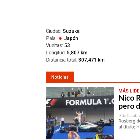
Ciudad:
Suzuka
País:
Japón
Vueltas:
53
Longitud:
5,807 km
Distancia total:
307,471 km
Noticias
MÁS LID
Nico R
pero 
9 de Octubr
Rosberg do
al título;