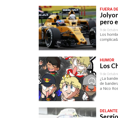
FUERA D
Jolyo
pero e
9 de Octubr
Los hombr
complicada
HUMOR
Los Chi
9 de Octubr
¿La bander
de bandera
a Nico Ros
DELANTE
Sergi