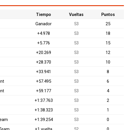
Tiempo
Vueltas
Puntos
Ganador
53
25
+4.978
53
18
+5.776
53
15
+20.269
53
12
+28.370
53
10
+33.941
53
8
int
+57.495
53
6
int
+59.177
53
4
+1:37.763
53
2
+1:38.323
53
1
Team
+1:39.254
53
0
 Team
+1 vuelta
52
0