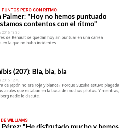
E PUNTOS PERO CON RITMO
n Palmer: "Hoy no hemos puntuado
stamos contentos con el ritmo"
e 2016 13:35
es de Renault se quedan hoy sin puntuar en una carrea
 en la que no hubo incidentes.
bis (207): Bla, bla, bla
e 2016 12:43
a de Japón no era roja y blanca? Porque Suzuka estuvo plagada
s azules que estaban en la boca de muchos pilotos. Y mientras,
berg nadie le discute.
 DE WILLIAMS
o Pérez: "He disfrutado mucho y hemos