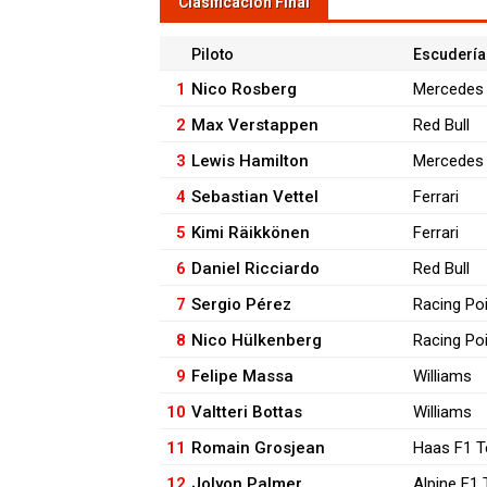
Clasificación Final
Piloto
Escudería
1
Nico Rosberg
Mercedes
2
Max Verstappen
Red Bull
3
Lewis Hamilton
Mercedes
4
Sebastian Vettel
Ferrari
5
Kimi Räikkönen
Ferrari
6
Daniel Ricciardo
Red Bull
7
Sergio Pérez
Racing Po
8
Nico Hülkenberg
Racing Po
9
Felipe Massa
Williams
10
Valtteri Bottas
Williams
11
Romain Grosjean
Haas F1 
12
Jolyon Palmer
Alpine F1