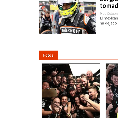
tomad
9 de Octubr
El mexican
ha dejado 
Fotos