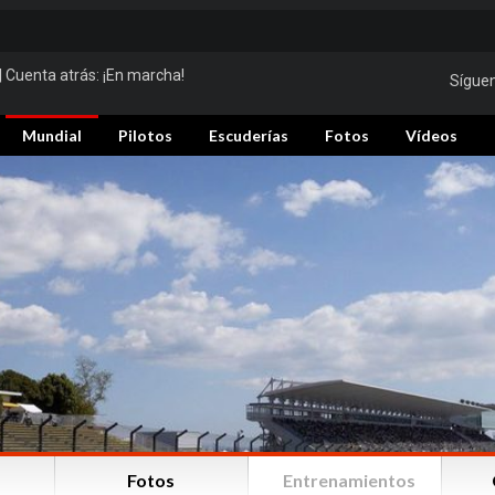
| Cuenta atrás:
¡En marcha!
Sígue
Mundial
Pilotos
Escuderías
Fotos
Vídeos
Fotos
Entrenamientos