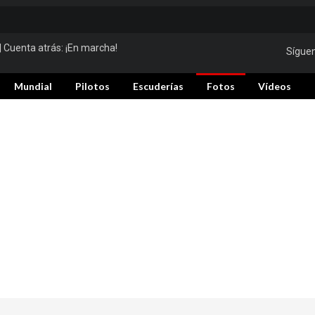
| Cuenta atrás:
¡En marcha!
Sígue
Mundial
Pilotos
Escuderías
Fotos
Vídeos