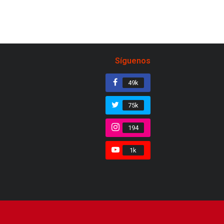
Síguenos
49k
75k
194
1k