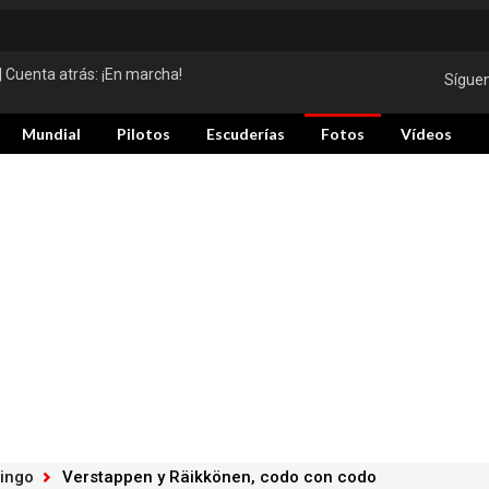
| Cuenta atrás:
¡En marcha!
Sígue
Mundial
Pilotos
Escuderías
Fotos
Vídeos
ingo
Verstappen y Räikkönen, codo con codo