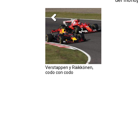
del monop
Verstappen y Räikkönen,
codo con codo