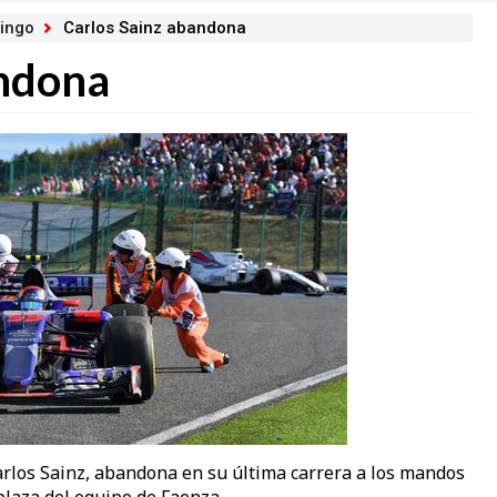
ingo
Carlos Sainz abandona
andona
arlos Sainz, abandona en su última carrera a los mandos