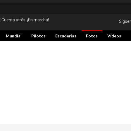
| Cuenta atrás:
¡En marcha!
Sígue
Mundial
Pilotos
Escuderías
Fotos
Vídeos