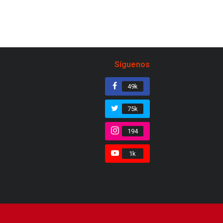
Síguenos
49k
75k
194
1k