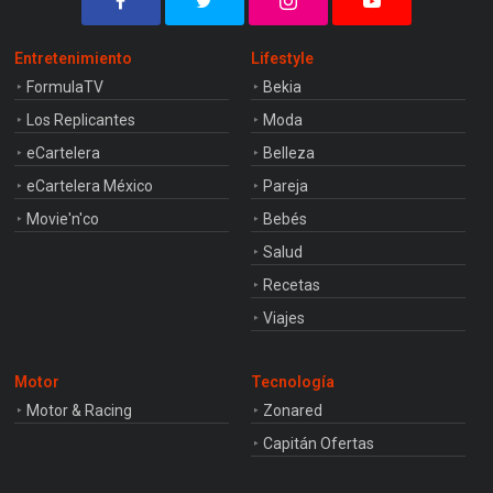
Entretenimiento
Lifestyle
FormulaTV
Bekia
Los Replicantes
Moda
eCartelera
Belleza
eCartelera México
Pareja
Movie'n'co
Bebés
Salud
Recetas
Viajes
Motor
Tecnología
Motor & Racing
Zonared
Capitán Ofertas