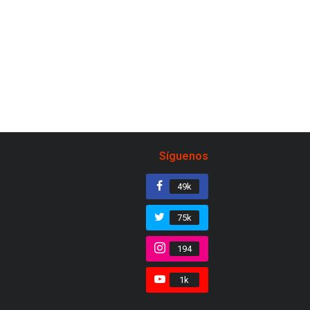
Síguenos
49k
75k
194
1k