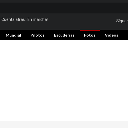
| Cuenta atrás:
¡En marcha!
Sígue
Mundial
Pilotos
Escuderías
Fotos
Vídeos