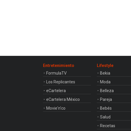
Entretenimiento
Lifestyle
FormulaTV
Bekia
Los Replicantes
Moda
eCartelera
Belleza
eCartelera México
Pareja
Movie'n'co
Bebés
Salud
Recetas