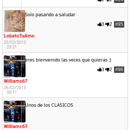
Solo pasando a saludar
3
2
#95
LobatoTuAmo
25/02/2013
23:21
eres bienvenido las veces que quieras ;)
3
2
#96
Williams67
26/02/2013
00:17
Unos de los CLASICOS
Williams67