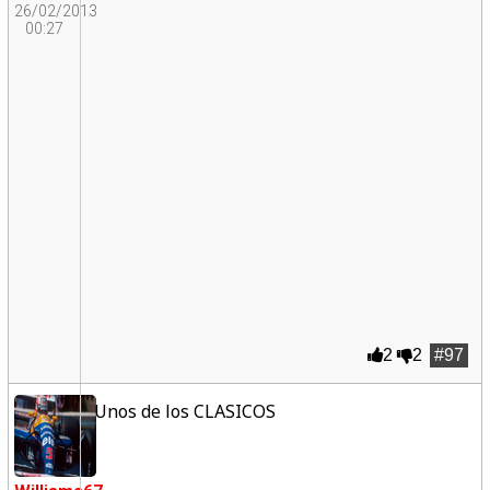
26/02/2013
00:27
2
2
#97
Unos de los CLASICOS