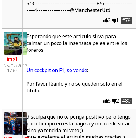
5/3----------------------------------8/6---------------
----4------------------@ManchesterUtd
3
1
#79
Esperando que este articulo sirva para
calmar un poco la insensata pelea entre los
foreros
imp1
25/02/2013
Un cockpit en F1, se vende
:
17:54
Por favor léanlo y no se queden solo en el
titulo.
5
2
#80
disculpa que no te ponga positivo pero tengo
poco tiempo en esta pagina y no puedo votar
sino ya tendria mi voto ;)
muy excelente el articulo muchas gracias ;)