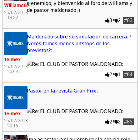
o enemigo, y bienvenido al foro de williams y
Williams67
de pastor maldonado ;)
25/02/2013
19:32
3
2
#83
Maldonado sobre su simulación de carrera: ?
Necesitamos menos pitstops de los
previstos?
:
telmex
:
25/02/2013
20:04
2
1
#84
Pastor en la revista Gran Prix
:
:
telmex
25/02/2013
2
2
#85
20:16
una aclaratoria si quieren ver la noticia solo