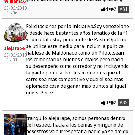
Williams67
25/02/2013
4
2
#81
18:06
Felicitaciones por la iniciativa.Soy venezolano
y desde hace bastantes años fanatico de la f1
y como tal estoy pendiente de Pastor.Ojala no
se utilice este medio para incluir la politica,
alejarape
hablese de Maldonado como un Piloto,sean
25/02/2013
los comentarios buenos o malos;pero hacia
19:01
su desempeño como corredor y no incluyendo
la paete politica. Por los momentos que el
carro sea mas competitivo y que el sea mas
aplomado,cosa de ganar mas puntos al igual
que S. Perez
4
2
#82
tranquilo alejarape, somos personas dentro
del respeto hacia a los demas y ninguno de
nosostros va a irrespetar a nadie ya se amigo