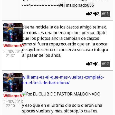
----4------------------@f1maldonado035
2
2
#91
buena noticia la de los cascos amigo telmex,
sin duda es una buena opcion, porque fijate
que los pilotos ahora cambian de cascos
como si fuera ropa,recuerdo que en la epoca
Williams67
de ayrton senna el conservo su casco integro
25/02/2013
al pasar de los años.
21:37
3
1
#92
williams-es-el-que-mas-vueltas-completo-
en-el-test-de-barcelona/
Williams67
25/02/2013
y eso que en el ultimo dia solo dieron una
22:10
spocas vueltas y mas pit stop,lo cual es