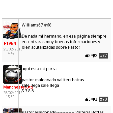
Williams67 #68
De nada mi hermano, en esa página siempre
encontraras muy buenas informaciones y
F1VEN
bien acutalizadas sobre Pastor.
25/02/2013
14:49
3
2
#77
aqui esta mi porra
pastor maldonado valtteri bottas
sale llega sale llega
ManchesterUtd
5 3 8 6
25/02/2013
15:50
3
1
#78
Pastor Maldonado------------ Valteris Bottas