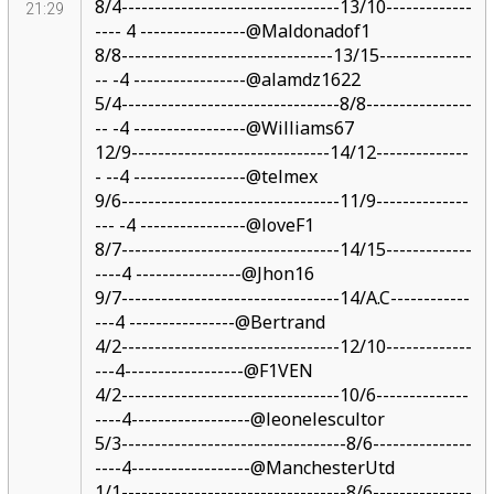
8/4---------------------------------13/10-------------
21:29
---- 4 ----------------@Maldonadof1
8/8--------------------------------13/15--------------
-- -4 -----------------@alamdz1622
5/4---------------------------------8/8----------------
-- -4 -----------------@Williams67
12/9------------------------------14/12--------------
- --4 -----------------@telmex
9/6---------------------------------11/9--------------
--- -4 ----------------@loveF1
8/7---------------------------------14/15-------------
----4 ----------------@Jhon16
9/7---------------------------------14/A.C------------
---4 ----------------@Bertrand
4/2---------------------------------12/10-------------
---4------------------@F1VEN
4/2---------------------------------10/6--------------
----4------------------@leonelescultor
5/3----------------------------------8/6---------------
----4------------------@ManchesterUtd
1/1----------------------------------8/6---------------