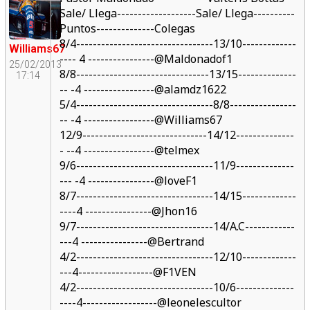
Sale/ Llega-------------------Sale/ Llega----------
Puntos--------------Colegas
8/4---------------------------------13/10-------------
Williams67
---- 4 ----------------@Maldonadof1
25/02/2013
8/8--------------------------------13/15--------------
17:14
-- -4 -----------------@alamdz1622
5/4---------------------------------8/8----------------
-- -4 -----------------@Williams67
12/9------------------------------14/12--------------
- --4 -----------------@telmex
9/6---------------------------------11/9--------------
--- -4 ----------------@loveF1
8/7---------------------------------14/15-------------
----4 ----------------@Jhon16
9/7---------------------------------14/A.C------------
---4 ----------------@Bertrand
4/2---------------------------------12/10-------------
---4------------------@F1VEN
4/2---------------------------------10/6--------------
----4------------------@leonelescultor