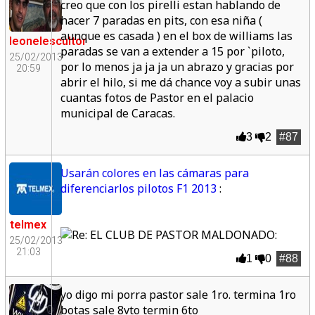
creo que con los pirelli estan hablando de
hacer 7 paradas en pits, con esa niña (
aunque es casada ) en el box de williams las
leonelescultor
paradas se van a extender a 15 por `piloto,
25/02/2013
por lo menos ja ja ja un abrazo y gracias por
20:59
abrir el hilo, si me dá chance voy a subir unas
cuantas fotos de Pastor en el palacio
municipal de Caracas.
3
2
#87
Usarán colores en las cámaras para
diferenciarlos pilotos F1 2013
:
telmex
:
25/02/2013
21:03
1
0
#88
yo digo mi porra pastor sale 1ro. termina 1ro
botas sale 8vto termin 6to