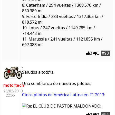
8. Caterham / 294 vueltas / 1368.570 km /
850.389 mi
9. Force India / 283 vueltas / 1317.365 km /
818.572 mi
10. Lotus / 247 vueltas / 1149.785 km /
714.443 mi
11. Marussia / 241 vueltas / 1121.855 km /
697.088 mi
3
1
#93
.
Saludos a tod@s.
Una semblanza de nuestros pilotos:
motortech
25/02/2013
Cinco pilotos de América Latina en F1 2013
:
22:55
:
2
2
#94