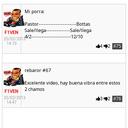
Mi porra:
Pastor----------------------Bottas
Sale/llega--------------Sale/llega
F1VEN
4/2-----------------------12/10
25/02/2013
14:10
4
2
#75
rebaror #67
Excelente video, hay buena vibra entre estos
2 chamos
F1VEN
25/02/2013
3
2
#76
14:47