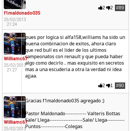
2
2
#89
f1maldonado035
25/02/2013
21:24
pues por logica si alfa158,williams ha sido un
buena combinacion de exitos, ahora claro
que red bull es el lider de los ultimos
campeonatos con renault y que pueda haber
Williams67
algo como decirlo .. mas exquisito en secretos
25/02/2013
mas a una escuderia a otra la verdad ni idea
21:27
ajjaa.
2
1
#90
Gracias f1maldonado035 agregado ;)
Pastor Maldonado------------ Valteris Bottas
Sale/ Llega-------------------Sale/ Llega----------
Williams67
Puntos--------------Colegas
25/02/2013