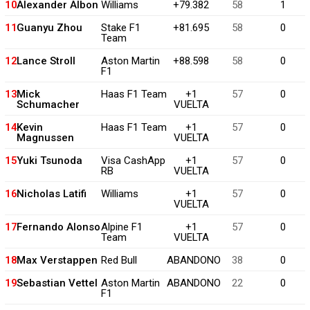
10
Alexander Albon
Williams
+79.382
58
1
11
Guanyu Zhou
Stake F1
+81.695
58
0
Team
12
Lance Stroll
Aston Martin
+88.598
58
0
F1
13
Mick
Haas F1 Team
+1
57
0
Schumacher
VUELTA
14
Kevin
Haas F1 Team
+1
57
0
Magnussen
VUELTA
15
Yuki Tsunoda
Visa CashApp
+1
57
0
RB
VUELTA
16
Nicholas Latifi
Williams
+1
57
0
VUELTA
17
Fernando Alonso
Alpine F1
+1
57
0
Team
VUELTA
18
Max Verstappen
Red Bull
ABANDONO
38
0
19
Sebastian Vettel
Aston Martin
ABANDONO
22
0
F1