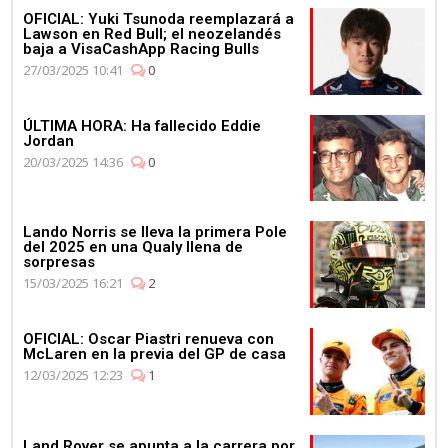
OFICIAL: Yuki Tsunoda reemplazará a
Lawson en Red Bull; el neozelandés
baja a VisaCashApp Racing Bulls
27/03/2025 10:41
0
ÚLTIMA HORA: Ha fallecido Eddie
Jordan
20/03/2025 14:36
0
Lando Norris se lleva la primera Pole
del 2025 en una Qualy llena de
sorpresas
15/03/2025 16:21
2
OFICIAL: Oscar Piastri renueva con
McLaren en la previa del GP de casa
12/03/2025 12:23
1
Land Rover se apunta a la carrera por