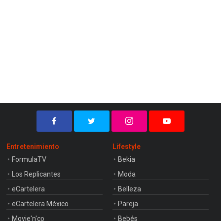
Entretenimiento
Lifestyle
FormulaTV
Bekia
Los Replicantes
Moda
eCartelera
Belleza
eCartelera México
Pareja
Movie'n'co
Bebés