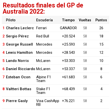
Resultados finales del GP de
Australia 2022:
Piloto
Escudería
Tiempo
Vueltas
Puntos
1
Charles Leclerc
Ferrari
GANADOR
58
26
2
Sergio Pérez
Red Bull
+20.524
58
18
3
George Russell
Mercedes
+25.593
58
15
4
Lewis Hamilton
Mercedes
+28.543
58
12
5
Lando Norris
McLaren
+53.303
58
10
6
Daniel Ricciardo
McLaren
+53.337
58
8
7
Esteban Ocon
Alpine F1
+61.683
58
6
Team
8
Valtteri Bottas
Stake F1
+68.439
58
4
Team
9
Pierre Gasly
Visa CashApp
+76.221
58
2
RB