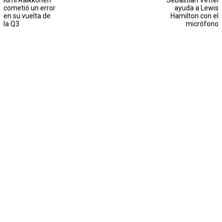
Kimi Räikkönen
Sebastian Vettel
cometió un error
ayuda a Lewis
en su vuelta de
Hamilton con el
la Q3
micrófono