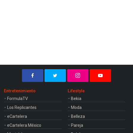
Entretenimiento
Lifestyle
FormulaTV
Bekia
Los Replicantes
Moda
eCartelera
Belleza
eCartelera México
Pareja