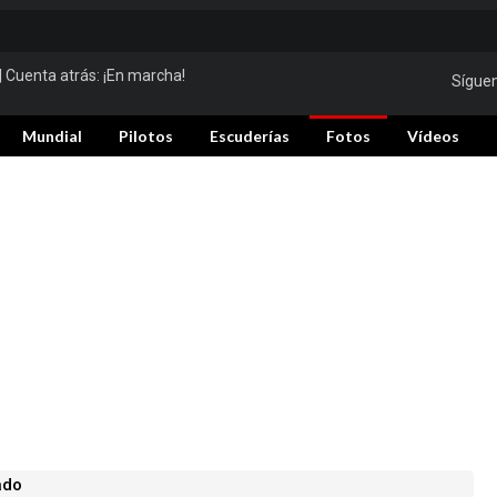
| Cuenta atrás:
¡En marcha!
Sígue
Mundial
Pilotos
Escuderías
Fotos
Vídeos
ado