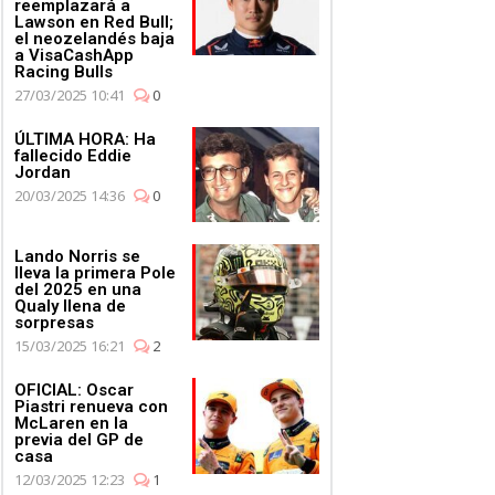
reemplazará a
Lawson en Red Bull;
el neozelandés baja
a VisaCashApp
Racing Bulls
27/03/2025 10:41
0
ÚLTIMA HORA: Ha
fallecido Eddie
Jordan
20/03/2025 14:36
0
Lando Norris se
lleva la primera Pole
del 2025 en una
Qualy llena de
sorpresas
15/03/2025 16:21
2
OFICIAL: Oscar
Piastri renueva con
McLaren en la
previa del GP de
casa
12/03/2025 12:23
1