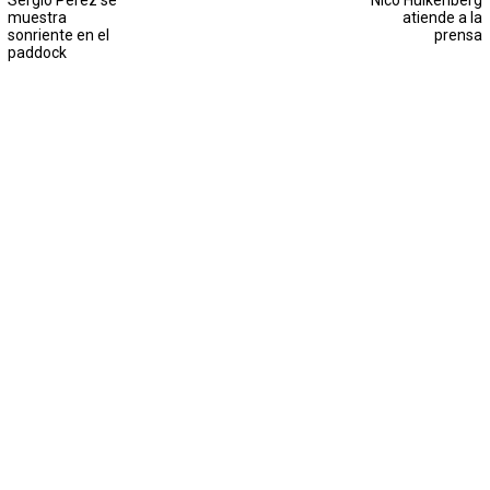
Sergio Pérez se
Nico Hülkenberg
muestra
atiende a la
sonriente en el
prensa
paddock