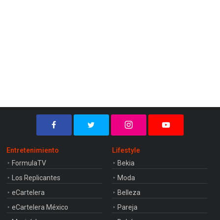
Entretenimiento
Lifestyle
FormulaTV
Bekia
Los Replicantes
Moda
eCartelera
Belleza
eCartelera México
Pareja