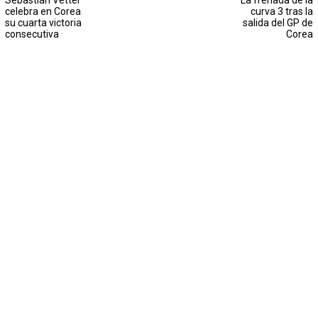
Sebastian Vettel
La frenada de la
celebra en Corea
curva 3 tras la
su cuarta victoria
salida del GP de
consecutiva
Corea