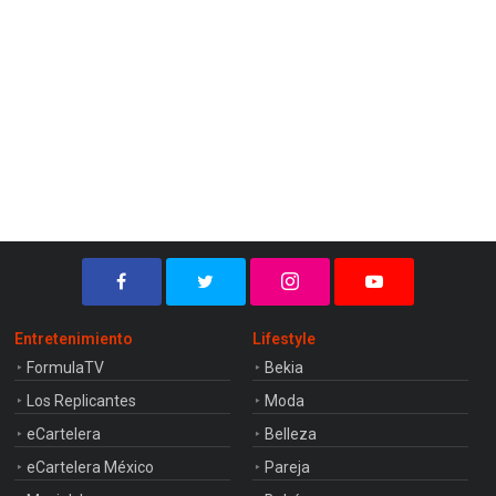
Entretenimiento
Lifestyle
FormulaTV
Bekia
Los Replicantes
Moda
eCartelera
Belleza
eCartelera México
Pareja