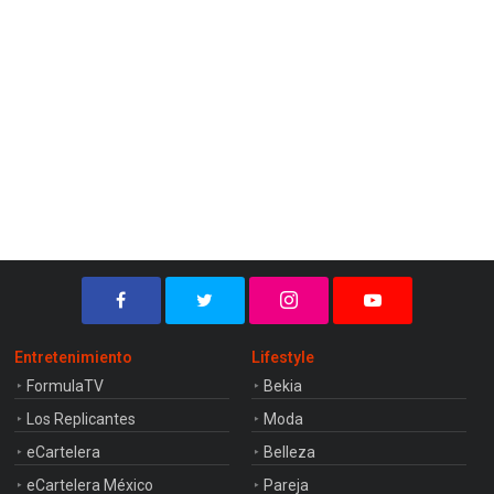
Entretenimiento
Lifestyle
FormulaTV
Bekia
Los Replicantes
Moda
eCartelera
Belleza
eCartelera México
Pareja